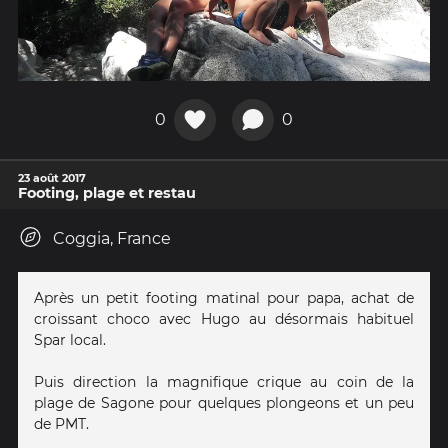
0
0
23 août 2017
Footing, plage et restau
Coggia, France
Après un petit footing matinal pour papa, achat de
croissant choco avec Hugo au désormais habituel
Spar local.
Puis direction la magnifique crique au coin de la
plage de Sagone pour quelques plongeons et un peu
de PMT.