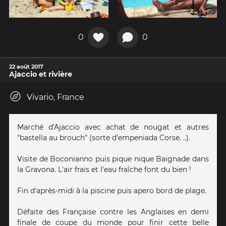
0
0
22 août 2017
Ajaccio et rivière
Vivario, France
Marché d'Ajaccio avec achat de nougat et autres
"bastella au brouch" (sorte d'empeniada Corse. ..).
Visite de Boconianno puis pique nique Baignade dans
la Gravona. L'air frais et l'eau fraîche font du bien !
Fin d'après-midi à la piscine puis apero bord de plage.
Défaite des Française contre les Anglaises en demi
finale de coupe du monde pour finir cette belle