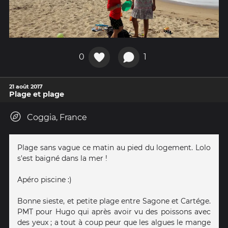
0
1
21 août 2017
Plage et plage
Coggia, France
Plage sans vague ce matin au pied du logement. Lolo
s'est baigné dans la mer !
Apéro piscine :)
Bonne sieste, et petite plage entre Sagone et Cartége.
PMT pour Hugo qui après avoir vu des poissons avec
des yeux ; a tout à coup peur que les algues le mange