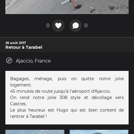
0
0
26 août 2017
Retour à Tarabel
Ajaccio, France
Bagages, ménage, puis on quitte notre jolie
logement.
45 minutes de route jusqu'à l'aéroport d'Ajaccio.
On rend notre jolie 308 style et décollage vers
Castres.
Le plus heureux est Hugo qui est bien content de
rentrer à Tarabel !