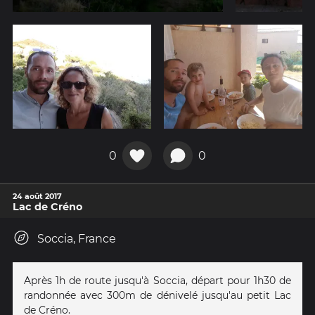
0
0
24 août 2017
Lac de Créno
Soccia, France
Après 1h de route jusqu'à Soccia, départ pour 1h30 de
randonnée avec 300m de dénivelé jusqu'au petit Lac
de Créno.