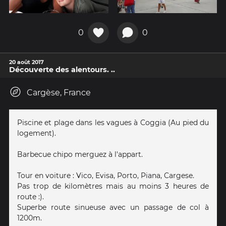
0
0
20 août 2017
Découverte des alentours. ..
Cargèse, France
Piscine et plage dans les vagues à Coggia (Au pied du
logement).
Barbecue chipo merguez à l'appart.
Tour en voiture : Vico, Evisa, Porto, Piana, Cargese.
Pas trop de kilomètres mais au moins 3 heures de
route :).
Superbe route sinueuse avec un passage de col à
1200m.