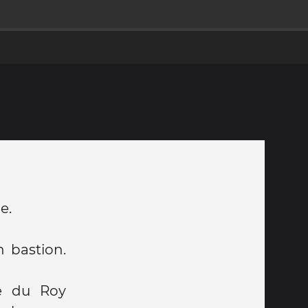
e.
n bastion.
ge du Roy