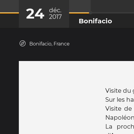
24
déc.
2017
Bonifacio
Bonifacio, France
Visite du
Sur les h
Visite de
Napoléon 
La proch