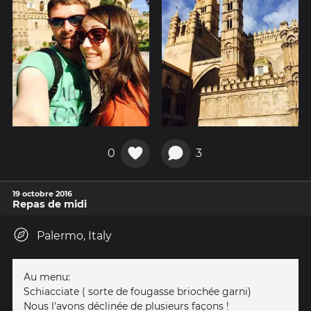
0
3
19 octobre 2016
Repas de midi
Palermo, Italy
Au menu:
Schiacciate ( sorte de fougasse briochée garni)
Nous l'avons déclinée de plusieurs façons !