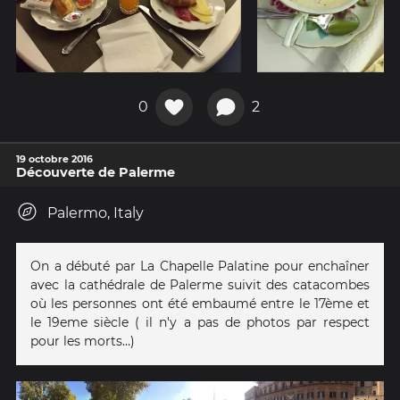
0
2
19 octobre 2016
Découverte de Palerme
Palermo, Italy
On a débuté par La Chapelle Palatine pour enchaîner
avec la cathédrale de Palerme suivit des catacombes
où les personnes ont été embaumé entre le 17ème et
le 19eme siècle ( il n'y a pas de photos par respect
pour les morts…)