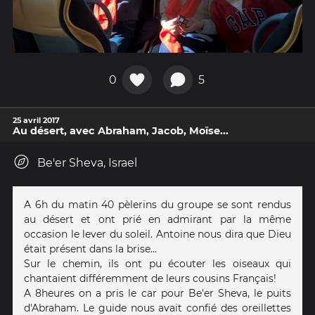
0
5
25 avril 2017
Au désert, avec Abraham, Jacob, Moïse...
Be'er Sheva, Israel
A 6h du matin 40 pèlerins du groupe se sont rendus
au désert et ont prié en admirant par la même
occasion le lever du soleil. Antoine nous dira que Dieu
était présent dans la brise...
Sur le chemin, ils ont pu écouter les oiseaux qui
chantaient différemment de leurs cousins Français!
A 8heures on a pris le car pour Be'er Sheva, le puits
d'Abraham. Le guide nous avait confié des oreillettes