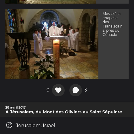
Messe à la
chapelle
des
Fransiscain
s, près du
Cénacle
0
3
28 avril 2017
A Jérusalem, du Mont des Oliviers au Saint Sépulcre
Jerusalem, Israel