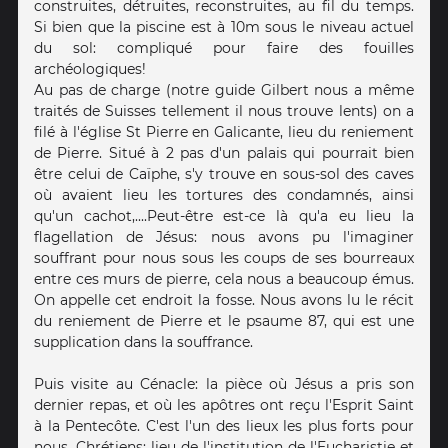
construites, détruites, reconstruites, au fil du temps.
Si bien que la piscine est à 10m sous le niveau actuel
du sol: compliqué pour faire des fouilles
archéologiques!
Au pas de charge (notre guide Gilbert nous a même
traités de Suisses tellement il nous trouve lents) on a
filé à l'église St Pierre en Galicante, lieu du reniement
de Pierre. Situé à 2 pas d'un palais qui pourrait bien
être celui de Caïphe, s'y trouve en sous-sol des caves
où avaient lieu les tortures des condamnés, ainsi
qu'un cachot,....Peut-être est-ce là qu'a eu lieu la
flagellation de Jésus: nous avons pu l'imaginer
souffrant pour nous sous les coups de ses bourreaux
entre ces murs de pierre, cela nous a beaucoup émus.
On appelle cet endroit la fosse. Nous avons lu le récit
du reniement de Pierre et le psaume 87, qui est une
supplication dans la souffrance.
Puis visite au Cénacle: la pièce où Jésus a pris son
dernier repas, et où les apôtres ont reçu l'Esprit Saint
à la Pentecôte. C'est l'un des lieux les plus forts pour
nous, Chrétiens: lieu de l'institution de l'Eucharistie et