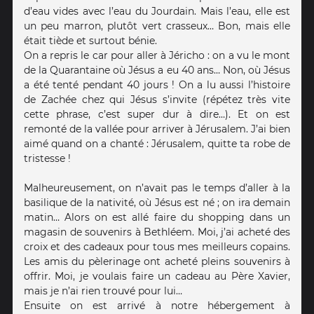
d’eau vides avec l’eau du Jourdain. Mais l’eau, elle est
un peu marron, plutôt vert crasseux… Bon, mais elle
était tiède et surtout bénie.
On a repris le car pour aller à Jéricho : on a vu le mont
de la Quarantaine où Jésus a eu 40 ans… Non, où Jésus
a été tenté pendant 40 jours ! On a lu aussi l’histoire
de Zachée chez qui Jésus s’invite (répétez très vite
cette phrase, c’est super dur à dire…). Et on est
remonté de la vallée pour arriver à Jérusalem. J’ai bien
aimé quand on a chanté : Jérusalem, quitte ta robe de
tristesse !
Malheureusement, on n’avait pas le temps d’aller à la
basilique de la nativité, où Jésus est né ; on ira demain
matin… Alors on est allé faire du shopping dans un
magasin de souvenirs à Bethléem. Moi, j’ai acheté des
croix et des cadeaux pour tous mes meilleurs copains.
Les amis du pèlerinage ont acheté pleins souvenirs à
offrir. Moi, je voulais faire un cadeau au Père Xavier,
mais je n’ai rien trouvé pour lui…
Ensuite on est arrivé à notre hébergement à