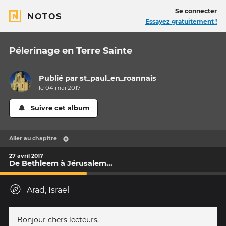
Se connecter
NOTOS
Essayez gratuitement !
Pélerinage en Terre Sainte
Publié par
st_paul_en_roannais
le 04 mai 2017
Suivre cet album
Aller au chapitre
27 avril 2017
De Bethleem à Jérusalem...
Arad, Israel
Bonjour chers lecteurs,