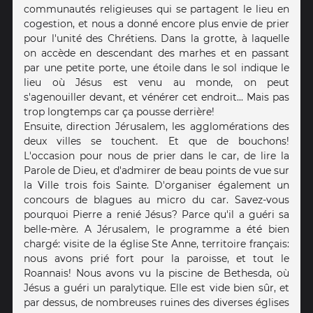
communautés religieuses qui se partagent le lieu en
cogestion, et nous a donné encore plus envie de prier
pour l'unité des Chrétiens. Dans la grotte, à laquelle
on accède en descendant des marhes et en passant
par une petite porte, une étoile dans le sol indique le
lieu où Jésus est venu au monde, on peut
s'agenouiller devant, et vénérer cet endroit... Mais pas
trop longtemps car ça pousse derrière!
Ensuite, direction Jérusalem, les agglomérations des
deux villes se touchent. Et que de bouchons!
L'occasion pour nous de prier dans le car, de lire la
Parole de Dieu, et d'admirer de beau points de vue sur
la Ville trois fois Sainte. D'organiser également un
concours de blagues au micro du car. Savez-vous
pourquoi Pierre a renié Jésus? Parce qu'il a guéri sa
belle-mère. A Jérusalem, le programme a été bien
chargé: visite de la église Ste Anne, territoire français:
nous avons prié fort pour la paroisse, et tout le
Roannais! Nous avons vu la piscine de Bethesda, où
Jésus a guéri un paralytique. Elle est vide bien sûr, et
par dessus, de nombreuses ruines des diverses églises