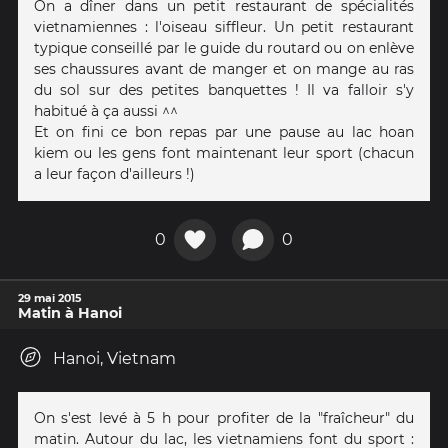
On a dîner dans un petit restaurant de spécialités
vietnamiennes : l'oiseau siffleur. Un petit restaurant
typique conseillé par le guide du routard ou on enlève
ses chaussures avant de manger et on mange au ras
du sol sur des petites banquettes ! Il va falloir s'y
habitué à ça aussi ^^
Et on fini ce bon repas par une pause au lac hoan
kiem ou les gens font maintenant leur sport (chacun
a leur façon d'ailleurs !)
0
0
29 mai 2015
Matin à Hanoi
Hanoi, Vietnam
On s'est levé à 5 h pour profiter de la "fraîcheur" du
matin. Autour du lac, les vietnamiens font du sport :