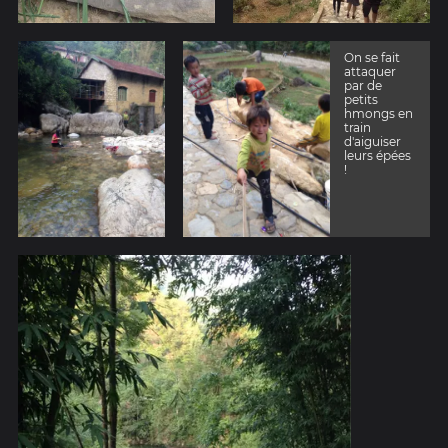
On se fait
attaquer
par de
petits
hmongs en
train
d'aiguiser
leurs épées
!