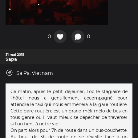
0
0
31 mai 2015
Sapa
Sa Pa, Vietnam
Ce matin, après le petit déjeuner, Loc le stagiaire de
l'hôtel nous a gentillement accompagné pour
attendre le taxi qui nous emmènera à la gare routière.
Cette gare routière est un grand méli-mélo de bus en
tous genre où il vaut mieux se dépêcher de traverser
si l'on tient à notre vie !
On part alors pour 7h de route dans un bus-couchette.
Au bout de 3h de route on se réveille face à un