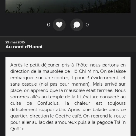
0
0
29 mai 2015
Au nord d'Hanoi
Après le petit déjeuner pris à l'hôtel nous partons en
direction de la mausolée de Hô Chi Minh. On se laisse
embarquer sur un scooter, 1 pour 3 évidemment, et
sans casque (n'ai pas peur maman). Mais arrivé sur
place, on apprend que la mausolée était fermée. Nous
sommes allés au temple de la littérature consacré au
culte de Confucius, la chaleur est toujours
difficilement supportable. Après une balade dans ce
quartier, direction le Goethe café. On reprend la route
pour aller au lac des amoureux puis à la pagode Trâ´n
Quô´c