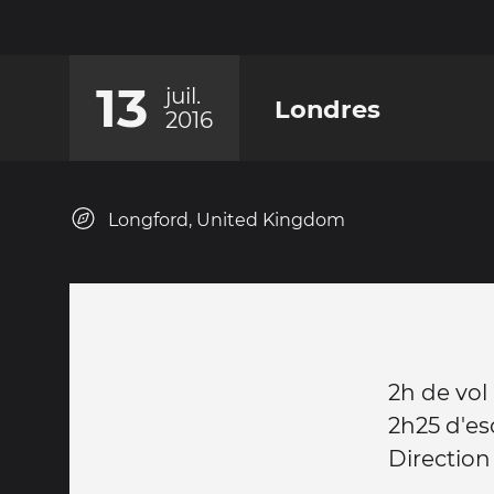
13
juil.
Londres
2016
Longford, United Kingdom
2h de vol
2h25 d'es
Directio