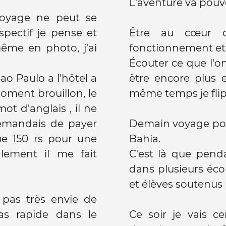
L'aventure va pou
oyage ne peut se
ospectif je pense et
Être au cœur de 
ême en photo, j'ai
fonctionnement et 
Écouter ce que l'o
ao Paulo a l'hôtel a
être encore plus 
 moment brouillon, le
même temps je flip
ot d'anglais , il ne
demandais de payer
Demain voyage pou
que 150 rs pour une
Bahia.
lement il me fait
C'est là que penda
dans plusieurs éc
et élèves soutenus 
pas très envie de
as rapide dans le
Ce soir je vais 