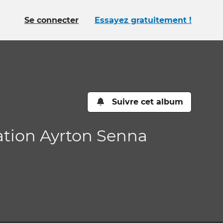
Se connecter
Essayez gratuitement !
Suivre cet album
ation Ayrton Senna