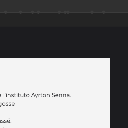
 l'instituto Ayrton Senna.
gosse
assé.