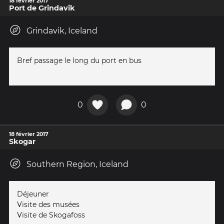
18 février 2017
Port de Grindavik
Grindavik, Iceland
Bref passage le long du port en bus
0
0
18 février 2017
Skogar
Southern Region, Iceland
Déjeuner
Visite des musées
Visite de Skogafoss