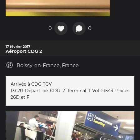
0
0
17 février 2017
Aéroport CDG 2
Roissy-en-France, France
Arrivée à CDG TGV
13h20 Départ de CDG 2 Terminal 1 Vol FI543 Places
26D et F