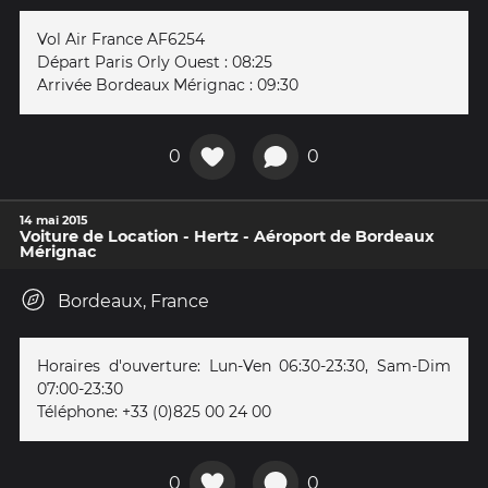
Vol Air France AF6254
Départ Paris Orly Ouest : 08:25
Arrivée Bordeaux Mérignac : 09:30
0
0
14 mai 2015
Voiture de Location - Hertz - Aéroport de Bordeaux
Mérignac
Bordeaux, France
Horaires d'ouverture: Lun-Ven 06:30-23:30, Sam-Dim
07:00-23:30
Téléphone: +33 (0)825 00 24 00
0
0