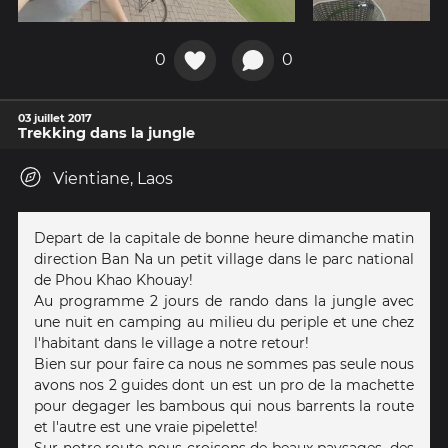
0
0
03 juillet 2017
Trekking dans la jungle
Vientiane, Laos
Depart de la capitale de bonne heure dimanche matin
direction Ban Na un petit village dans le parc national
de Phou Khao Khouay!
Au programme 2 jours de rando dans la jungle avec
une nuit en camping au milieu du periple et une chez
l'habitant dans le village a notre retour!
Bien sur pour faire ca nous ne sommes pas seule nous
avons nos 2 guides dont un est un pro de la machette
pour degager les bambous qui nous barrents la route
et l'autre est une vraie pipelette!