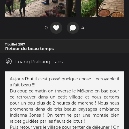
0
4
11 juillet 2017
Retour du beau temps
Luang Prabang, Laos
Aujourd'hui il c'est passé quelque chose l'incroyable il
a fait beau !!!
Du coup ce matin on traverse le Mékong en bac pour
ce retrouver dans un petit village et nous partons
pour un peu plus de 2 heures de marche ! Nous nous
promenons dans de très beaux paysages ambiance
Indianna Jones ! On termine par une montée bien
raides guidées par les fleurs de lotus !
Puis retour vers le village pour tenter de déjeuner ! On