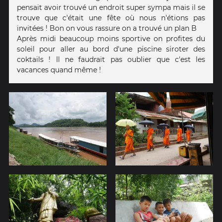
pensait avoir trouvé un endroit super sympa mais il se
trouve que c'était une fête où nous n'étions pas
invitées ! Bon on vous rassure on a trouvé un plan B
Après midi beaucoup moins sportive on profites du
soleil pour aller au bord d'une piscine siroter des
coktails ! Il ne faudrait pas oublier que c'est les
vacances quand même !