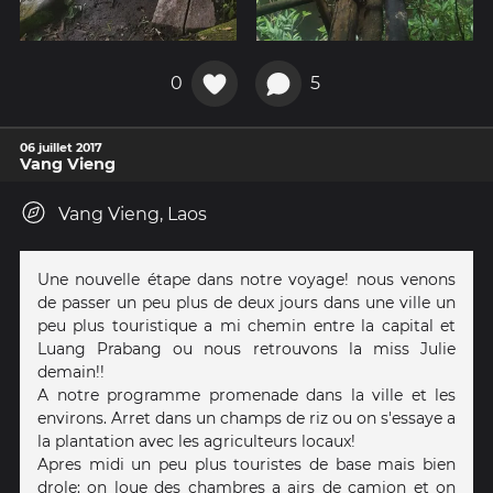
0
5
06 juillet 2017
Vang Vieng
Vang Vieng, Laos
Une nouvelle étape dans notre voyage! nous venons
de passer un peu plus de deux jours dans une ville un
peu plus touristique a mi chemin entre la capital et
Luang Prabang ou nous retrouvons la miss Julie
demain!!
A notre programme promenade dans la ville et les
environs. Arret dans un champs de riz ou on s'essaye a
la plantation avec les agriculteurs locaux!
Apres midi un peu plus touristes de base mais bien
drole: on loue des chambres a airs de camion et on