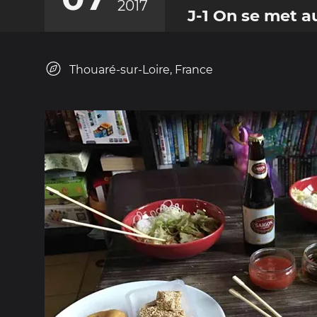
2017
J-1 On se met au
Thouaré-sur-Loire, France