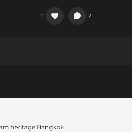
0
2
Siam heritage Bangkok