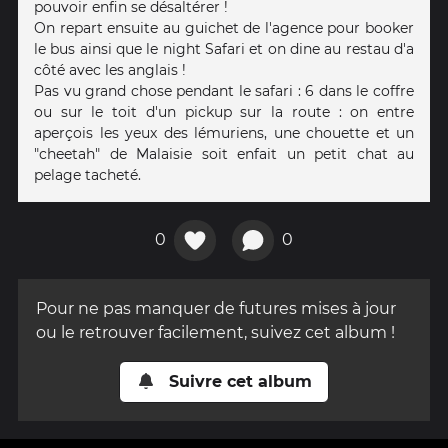
pouvoir enfin se désaltérer !
On repart ensuite au guichet de l'agence pour booker
le bus ainsi que le night Safari et on dine au restau d'a
côté avec les anglais !
Pas vu grand chose pendant le safari : 6 dans le coffre
ou sur le toit d'un pickup sur la route : on entre
aperçois les yeux des lémuriens, une chouette et un
"cheetah" de Malaisie soit enfait un petit chat au
pelage tacheté.
0
0
Pour ne pas manquer de futures mises à jour
ou le retrouver facilement, suivez cet album !
Suivre cet album