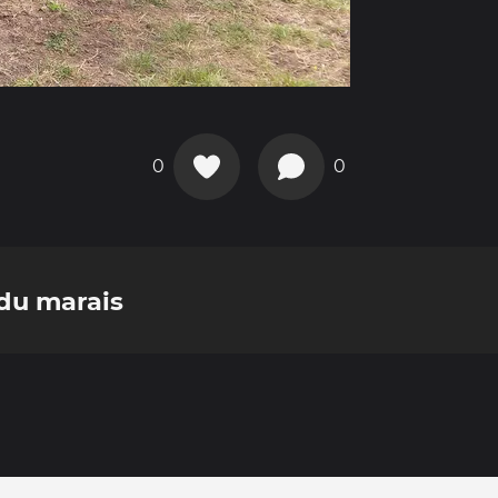
0
0
du marais