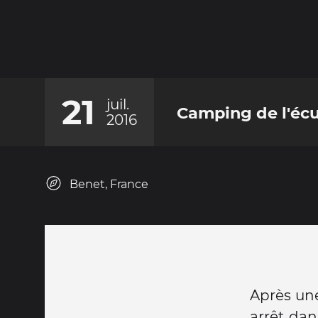
21
juil.
Camping de l'écu
2016
Benet, France
Après une
arrêt dan