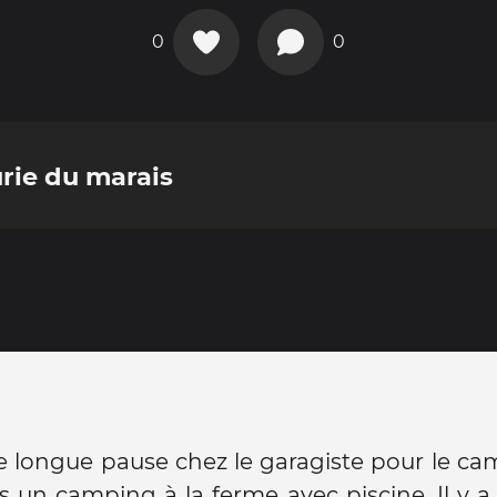
0
0
rie du marais
 longue pause chez le garagiste pour le ca
s un camping à la ferme avec piscine. Il y a