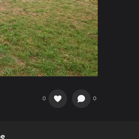
0
0
me