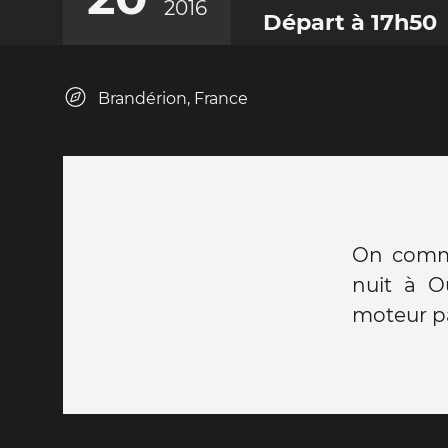
2016
Départ à 17h50
Brandérion, France
On comme
nuit à O
moteur pa