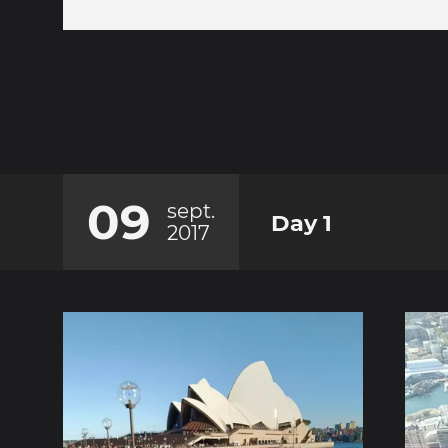
09
sept.
Day 1
2017