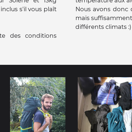
our Solène et 13kg
température aux ale
clus s'il vous plaît
Nous avons donc d
mais suffisamment
différents climats :)
e des conditions