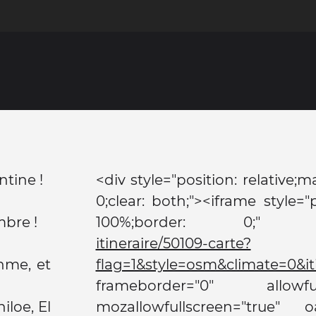
ntine !
<div style="position: relative
0;clear: both;"><iframe style="
mbre !
100%;border: 0;" s
itineraire/50109-carte?
hme, et
flag=1&style=osm&climate=0&i
frameborder="0" allowfull
iloe, El
mozallowfullscreen="true" oa