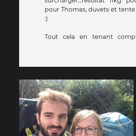
surcharger...résultat 11kg p
pour Thomas, duvets et tente in
:)
Tout cela en tenant compt