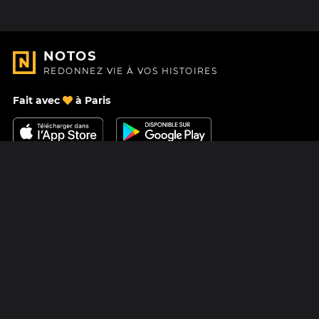
NOTOS
REDONNEZ VIE À VOS HISTOIRES
Fait avec
à Paris
Nous contacter
Centre d'aide
À Propos
Blog
Feuille de route
Tarifs
Mastodon
Carte cadeau Notos
Facebook
Confidentialité
Instagram
Mentions légales
CGV