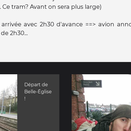
e. Ce tram? Avant on sera plus large)
s arrivée avec 2h30 d'avance ==> avion ann
de 2h30...
Départ de
Belle-Église
!