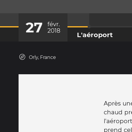
27
févr.
2018
L'aéroport
Orly, France
Après une
chaud pre
l'aéropor
prend cel