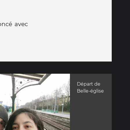
oncé avec
Départ de
Belle-église