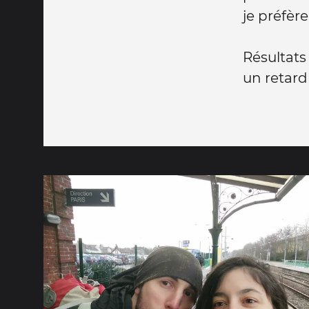
je préfèr
Résultat
un retard 