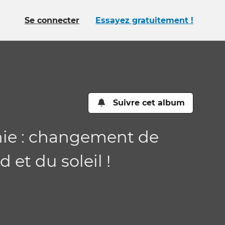
Se connecter
Essayez gratuitement !
Suivre cet album
onie : changement de
et du soleil !