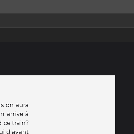
as on aura
n arrive à
 ce train?
ui d'avant