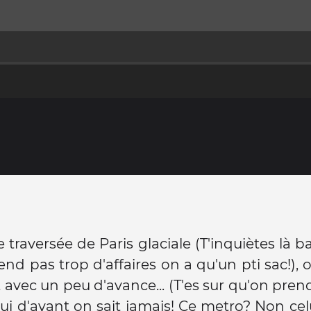
 traversée de Paris glaciale (T'inquiètes là b
nd pas trop d'affaires on a qu'un pti sac!), o
t avec un peu d'avance... (T'es sur qu'on prend
ui d'avant on sait jamais! Ce metro? Non cel