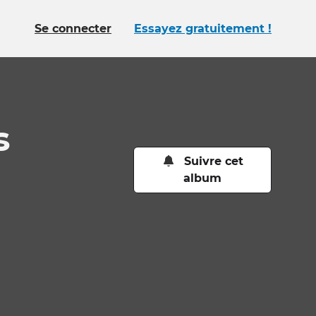
Se connecter
Essayez gratuitement !
s
Suivre cet
album