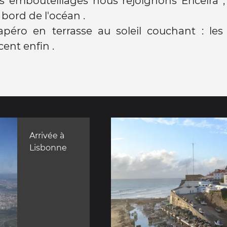
 embouteillages nous rejoignons Ericeira ,
 bord de l'océan .
apéro en terrasse au soleil couchant : les
nt enfin .
Arrivée à
Lisbonne