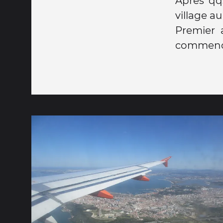
Après qqs
village au
Premier 
commence