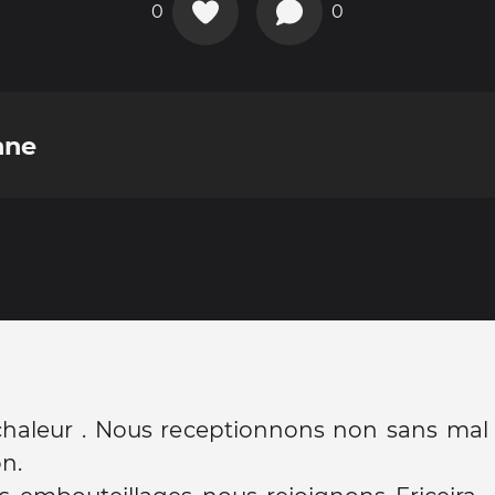
0
0
nne
 chaleur . Nous receptionnons non sans mal 
on.