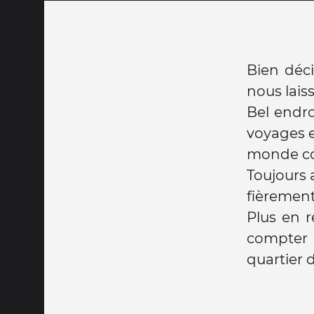
Bien déci
nous lais
Bel endro
voyages e
monde co
Toujours
fièrement
Plus en r
compter 
quartier 