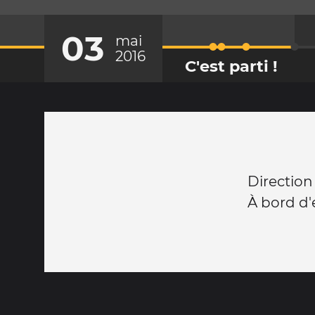
03
mai
2016
C'est parti !
Directio
À bord d'e