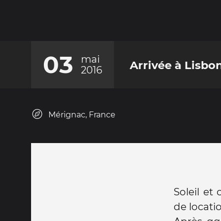
03
mai
Arrivée à Lisbo
2016
Mérignac, France
Soleil et
de locati