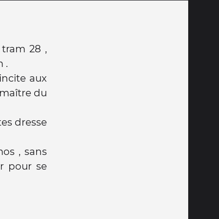
 tram 28 ,
 .
incite aux
 maître du
es dresse
mos , sans
r pour se