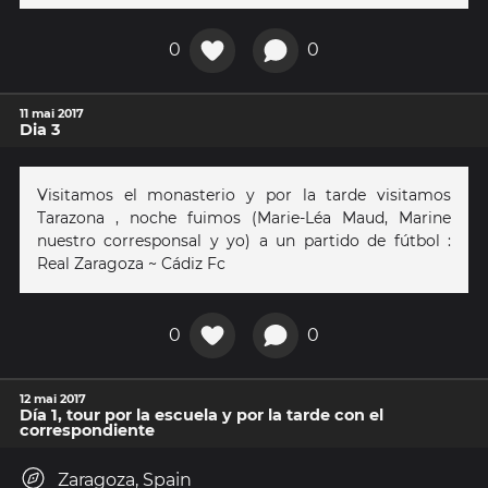
0
0
11 mai 2017
Dia 3
Visitamos el monasterio y por la tarde visitamos
Tarazona , noche fuimos (Marie-Léa Maud, Marine
nuestro corresponsal y yo) a un partido de fútbol :
Real Zaragoza ~ Cádiz Fc
0
0
12 mai 2017
Día 1, tour por la escuela y por la tarde con el
correspondiente
Zaragoza, Spain