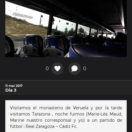
0
0
11 mai 2017
Dia 3
Visitamos el monasterio de Veruela y por la tarde
visitamos Tarazona , noche fuimos (Marie-Léa Maud,
Marine nuestro corresponsal y yo) a un partido de
fútbol : Real Zaragoza ~ Cádiz Fc