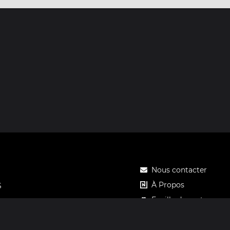
Nous contacter
À Propos
S
Feuille de route
Tarifs
Carte cadeau Notos