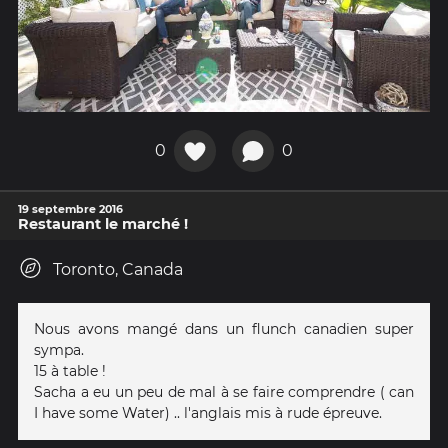
0
0
19 septembre 2016
Restaurant le marché !
Toronto, Canada
Nous avons mangé dans un flunch canadien super
sympa.
15 à table !
Sacha a eu un peu de mal à se faire comprendre ( can
I have some Water) .. l'anglais mis à rude épreuve.