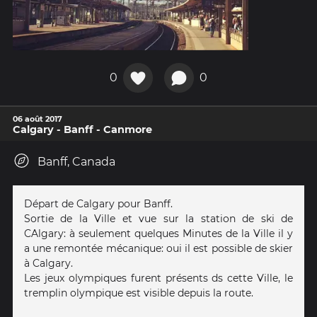
0
0
06 août 2017
Calgary - Banff - Canmore
Banff, Canada
Départ de Calgary pour Banff.
Sortie de la Ville et vue sur la station de ski de
CAlgary: à seulement quelques Minutes de la Ville il y
a une remontée mécanique: oui il est possible de skier
à Calgary.
Les jeux olympiques furent présents ds cette Ville, le
tremplin olympique est visible depuis la route.