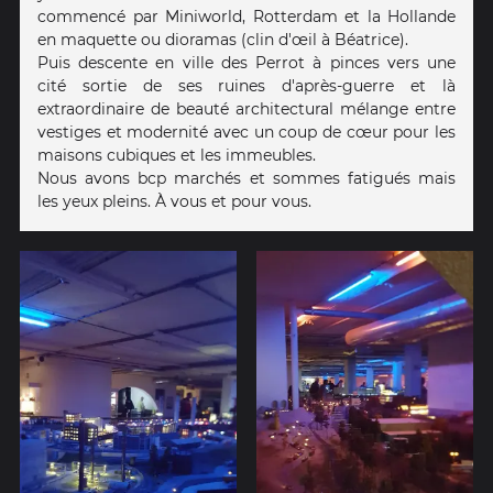
commencé par Miniworld, Rotterdam et la Hollande
en maquette ou dioramas (clin d'œil à Béatrice).
Puis descente en ville des Perrot à pinces vers une
cité sortie de ses ruines d'après-guerre et là
extraordinaire de beauté architectural mélange entre
vestiges et modernité avec un coup de cœur pour les
maisons cubiques et les immeubles.
Nous avons bcp marchés et sommes fatigués mais
les yeux pleins. À vous et pour vous.