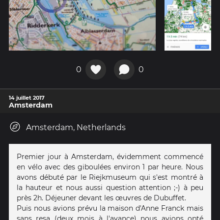
0
0
14 juillet 2017
Amsterdam
Amsterdam, Netherlands
Premier jour à Amsterdam, évidemment commencé
en vélo avec des giboulées environ 1 par heure. Nous
avons débuté par le Riejkmuseum qui s'est montré à
la hauteur et nous aussi question attention ;-) à peu
près 2h. Déjeuner devant les œuvres de Dubuffet.
Puis nous avions prévu la maison d'Anne Franck mais
sans resa (deux mois à l'avance) nous avions opté