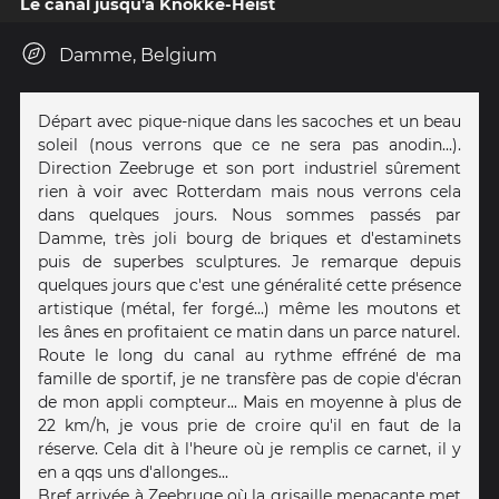
Le canal jusqu'à Knokke-Heist
Damme, Belgium
Départ avec pique-nique dans les sacoches et un beau
soleil (nous verrons que ce ne sera pas anodin...).
Direction Zeebruge et son port industriel sûrement
rien à voir avec Rotterdam mais nous verrons cela
dans quelques jours. Nous sommes passés par
Damme, très joli bourg de briques et d'estaminets
puis de superbes sculptures. Je remarque depuis
quelques jours que c'est une généralité cette présence
artistique (métal, fer forgé...) même les moutons et
les ânes en profitaient ce matin dans un parce naturel.
Route le long du canal au rythme effréné de ma
famille de sportif, je ne transfère pas de copie d'écran
de mon appli compteur... Mais en moyenne à plus de
22 km/h, je vous prie de croire qu'il en faut de la
réserve. Cela dit à l'heure où je remplis ce carnet, il y
en a qqs uns d'allonges...
Bref arrivée à Zeebruge où la grisaille menaçante met