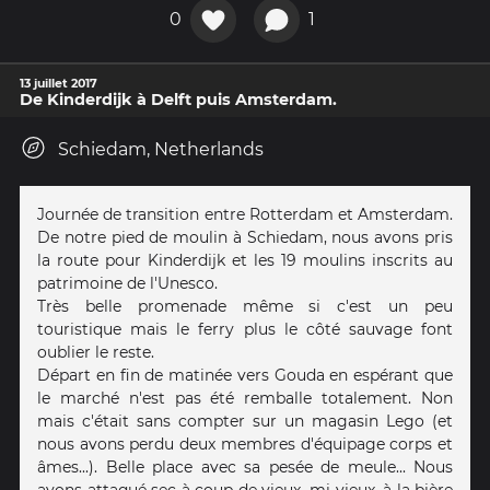
0
1
13 juillet 2017
De Kinderdijk à Delft puis Amsterdam.
Schiedam, Netherlands
Journée de transition entre Rotterdam et Amsterdam.
De notre pied de moulin à Schiedam, nous avons pris
la route pour Kinderdijk et les 19 moulins inscrits au
patrimoine de l'Unesco.
Très belle promenade même si c'est un peu
touristique mais le ferry plus le côté sauvage font
oublier le reste.
Départ en fin de matinée vers Gouda en espérant que
le marché n'est pas été remballe totalement. Non
mais c'était sans compter sur un magasin Lego (et
nous avons perdu deux membres d'équipage corps et
âmes...). Belle place avec sa pesée de meule... Nous
avons attaqué sec à coup de vieux, mi-vieux, à la bière