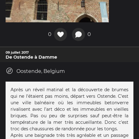
0
0
09 juillet 2017
De Ostende à Damme
Oostende, Belgium
Après un réveil matinal et la découverte de brumes
qui ne l'étaient pas moins, départ vers Ostende. C'est
une ville balnéaire où les immeubles betonverre
rivalisent avec l'art déco et les immeubles en vieilles
briques. Pas ou peu de surprises sauf peut-être la
température de la mer très accueillante. Donc c'est
troc des chaussures de randonnée pour les tongs.
Après une baignade très très agréable et un passage