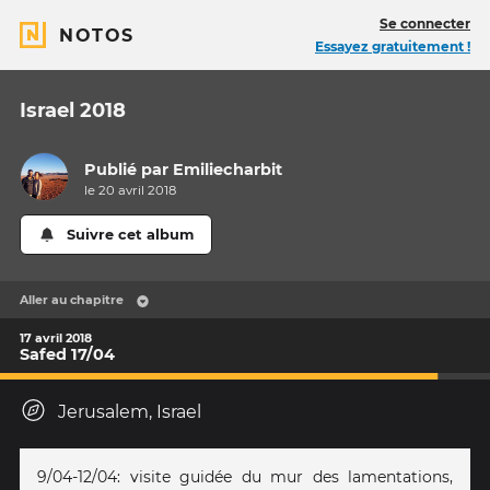
Se connecter
NOTOS
Essayez gratuitement !
Israel 2018
Publié par
Emiliecharbit
le 20 avril 2018
Suivre cet album
Aller au chapitre
17 avril 2018
Safed 17/04
Jerusalem, Israel
9/04-12/04: visite guidée du mur des lamentations,