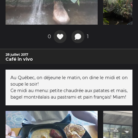
0
1
28 juillet 2017
Café in vivo
Au Québec, on déjeune le matin, on dine le midi et on
soupe le soir!
Ce midi au menu: petite chaudrée aux patates et maïs,
bagel montréalais au pastrami et pain français! Miam!