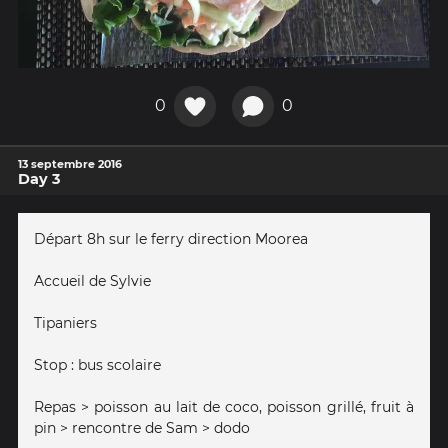
0
0
13 septembre 2016
Day 3
Départ 8h sur le ferry direction Moorea
Accueil de Sylvie
Tipaniers
Stop : bus scolaire
Repas > poisson au lait de coco, poisson grillé, fruit à
pin > rencontre de Sam > dodo