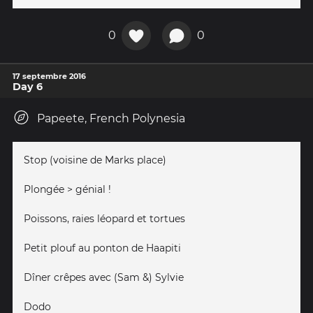
0
0
17 septembre 2016
Day 6
Papeete, French Polynesia
Stop (voisine de Marks place)
Plongée > génial !
Poissons, raies léopard et tortues
Petit plouf au ponton de Haapiti
Dîner crêpes avec (Sam &) Sylvie
Dodo