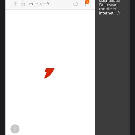
scientifique
Du réseau
mobile et
internet H/H+