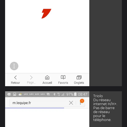
Triolo
Du réseau
internet H/H+.
Pas de barre
de réseau
pour le
téléphone.