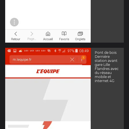
Pont de bois
Dernière
station avant
gare Lille
Flandres avec
du réseau
mobile et
internet 4G