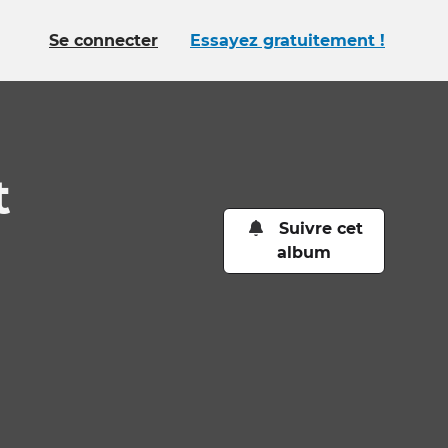
Se connecter
Essayez gratuitement !
t
Suivre cet
album