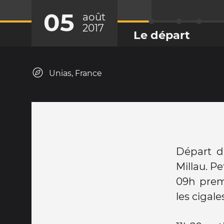
05
août
2017
Le départ
Unias, France
Départ d
Millau. Pe
09h prem
les cigale