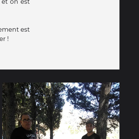
 et on est
rtement est
er !