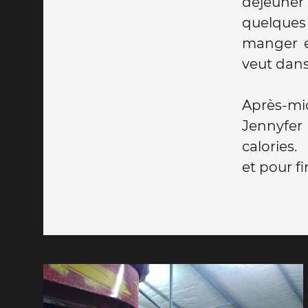
déjeuner
quelques 
manger et
veut dan
Après-mid
Jennyfer
calories.
et pour fi