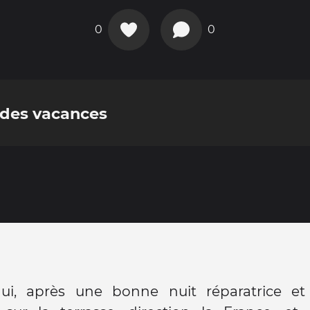
0
0
 des vacances
hui, après une bonne nuit réparatrice et