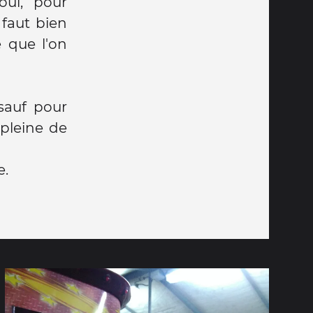
oui, pour
 faut bien
e que l'on
 sauf pour
pleine de
e.