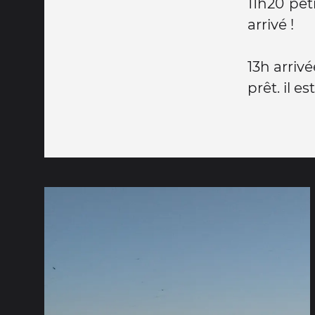
11h20 pet
arrivé !
13h arrivé
prêt. il e