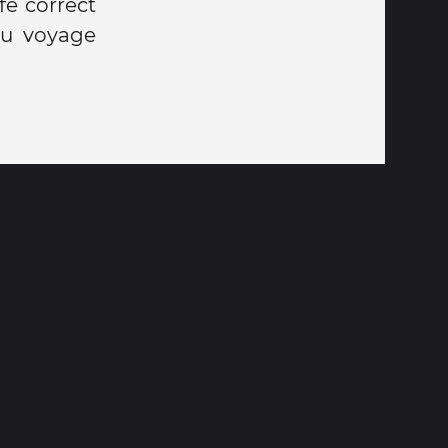
é correct
du voyage