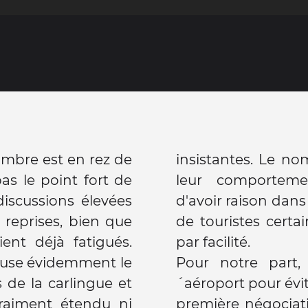
hambre est en rez de
insistantes. Le n
pas le point fort de
leur comportemen
discussions élevées
d'avoir raison dans
s reprises, bien que
de touristes certa
ient déjà fatigués.
par facilité.
cause évidemment le
Pour notre part,
s de la carlingue et
´aéroport pour évit
vraiment étendu ni
première négociat