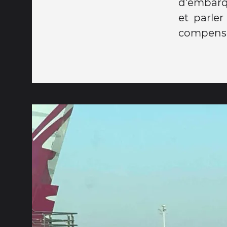
d'embarqu
et parler
compense