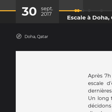
30
sept.
2017
Escale à Doha,
Doha, Qatar
Après 7h 
escale d
dernières
Un long t
décido