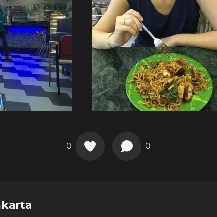
0
0
akarta