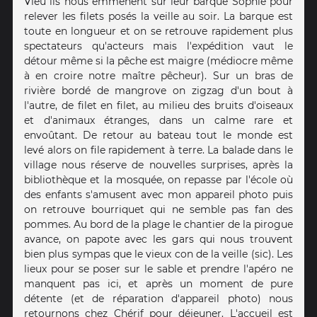
Vieu ils nous emmènent sur leur barque Sophie pour
relever les filets posés la veille au soir. La barque est
toute en longueur et on se retrouve rapidement plus
spectateurs qu'acteurs mais l'expédition vaut le
détour même si la pêche est maigre (médiocre même
à en croire notre maître pêcheur). Sur un bras de
rivière bordé de mangrove on zigzag d'un bout à
l'autre, de filet en filet, au milieu des bruits d'oiseaux
et d'animaux étranges, dans un calme rare et
envoûtant. De retour au bateau tout le monde est
levé alors on file rapidement à terre. La balade dans le
village nous réserve de nouvelles surprises, après la
bibliothèque et la mosquée, on repasse par l'école où
des enfants s'amusent avec mon appareil photo puis
on retrouve bourriquet qui ne semble pas fan des
pommes. Au bord de la plage le chantier de la pirogue
avance, on papote avec les gars qui nous trouvent
bien plus sympas que le vieux con de la veille (sic). Les
lieux pour se poser sur le sable et prendre l'apéro ne
manquent pas ici, et après un moment de pure
détente (et de réparation d'appareil photo) nous
retournons chez Chérif pour déjeuner. L'accueil est