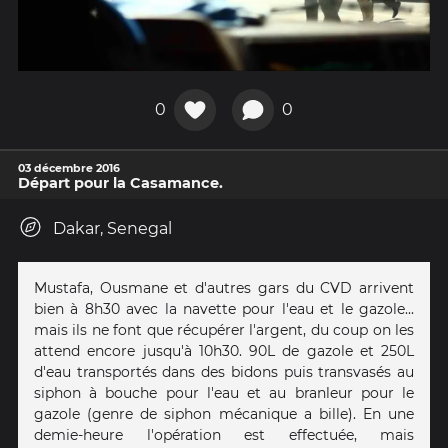
0
0
03 décembre 2016
Départ pour la Casamance.
Dakar, Senegal
Mustafa, Ousmane et d'autres gars du CVD arrivent
bien à 8h30 avec la navette pour l'eau et le gazole...
mais ils ne font que récupérer l'argent, du coup on les
attend encore jusqu'à 10h30. 90L de gazole et 250L
d'eau transportés dans des bidons puis transvasés au
siphon à bouche pour l'eau et au branleur pour le
gazole (genre de siphon mécanique a bille). En une
demie-heure l'opération est effectuée, mais