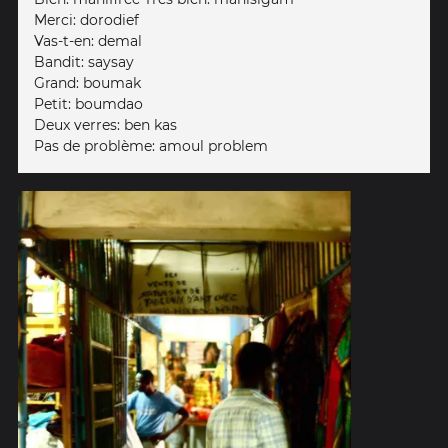
Merci: dorodief
Vas-t-en: demal
Bandit: saysay
Grand: boumak
Petit: boumdao
Deux verres: ben kas
Pas de problème: amoul problem