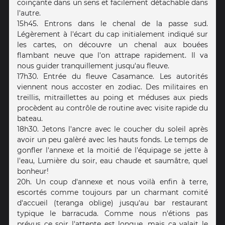
coinçante dans un sens et facilement détachable dans
l'autre.
15h45. Entrons dans le chenal de la passe sud.
Légèrement à l'écart du cap initialement indiqué sur
les cartes, on découvre un chenal aux bouées
flambant neuve que l'on attrape rapidement. Il va
nous guider tranquillement jusqu'au fleuve.
17h30. Entrée du fleuve Casamance. Les autorités
viennent nous accoster en zodiac. Des militaires en
treillis, mitraillettes au poing et méduses aux pieds
procèdent au contrôle de routine avec visite rapide du
bateau.
18h30. Jetons l'ancre avec le coucher du soleil après
avoir un peu galèré avec les hauts fonds. Le temps de
gonfler l'annexe et la moitié de l'équipage se jette à
l'eau, Lumière du soir, eau chaude et saumâtre, quel
bonheur!
20h. Un coup d'annexe et nous voilà enfin à terre,
escortés comme toujours par un charmant comité
d'accueil (teranga oblige) jusqu'au bar restaurant
typique le barracuda. Comme nous n'étions pas
prévus ce soir l'attente est longue, mais ça valait le