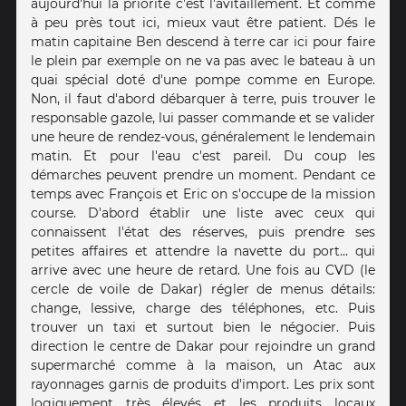
aujourd'hui la priorité c'est l'avitaillement. Et comme
à peu près tout ici, mieux vaut être patient. Dés le
matin capitaine Ben descend à terre car ici pour faire
le plein par exemple on ne va pas avec le bateau à un
quai spécial doté d'une pompe comme en Europe.
Non, il faut d'abord débarquer à terre, puis trouver le
responsable gazole, lui passer commande et se valider
une heure de rendez-vous, généralement le lendemain
matin. Et pour l'eau c'est pareil. Du coup les
démarches peuvent prendre un moment. Pendant ce
temps avec François et Eric on s'occupe de la mission
course. D'abord établir une liste avec ceux qui
connaissent l'état des réserves, puis prendre ses
petites affaires et attendre la navette du port... qui
arrive avec une heure de retard. Une fois au CVD (le
cercle de voile de Dakar) régler de menus détails:
change, lessive, charge des téléphones, etc. Puis
trouver un taxi et surtout bien le négocier. Puis
direction le centre de Dakar pour rejoindre un grand
supermarché comme à la maison, un Atac aux
rayonnages garnis de produits d'import. Les prix sont
logiquement très élevés et les produits locaux