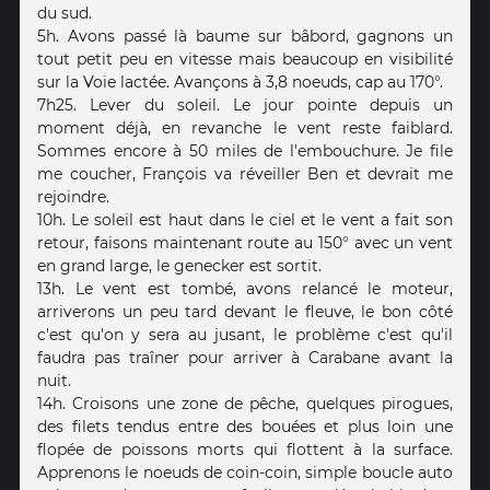
du sud.
5h. Avons passé là baume sur bâbord, gagnons un
tout petit peu en vitesse mais beaucoup en visibilité
sur la Voie lactée. Avançons à 3,8 noeuds, cap au 170°.
7h25. Lever du soleil. Le jour pointe depuis un
moment déjà, en revanche le vent reste faiblard.
Sommes encore à 50 miles de l'embouchure. Je file
me coucher, François va réveiller Ben et devrait me
rejoindre.
10h. Le soleil est haut dans le ciel et le vent a fait son
retour, faisons maintenant route au 150° avec un vent
en grand large, le genecker est sortit.
13h. Le vent est tombé, avons relancé le moteur,
arriverons un peu tard devant le fleuve, le bon côté
c'est qu'on y sera au jusant, le problème c'est qu'il
faudra pas traîner pour arriver à Carabane avant la
nuit.
14h. Croisons une zone de pêche, quelques pirogues,
des filets tendus entre des bouées et plus loin une
flopée de poissons morts qui flottent à la surface.
Apprenons le noeuds de coin-coin, simple boucle auto