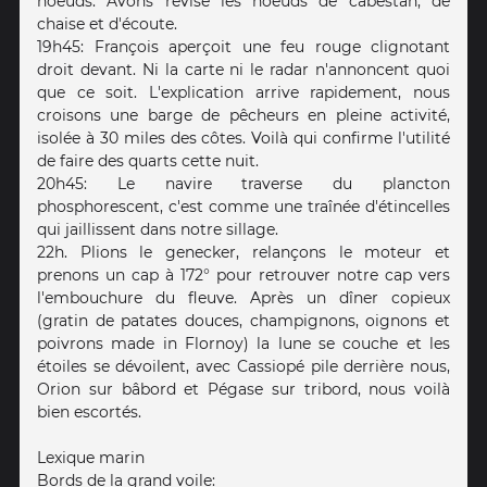
noeuds. Avons révisé les noeuds de cabestan, de
chaise et d'écoute.
19h45: François aperçoit une feu rouge clignotant
droit devant. Ni la carte ni le radar n'annoncent quoi
que ce soit. L'explication arrive rapidement, nous
croisons une barge de pêcheurs en pleine activité,
isolée à 30 miles des côtes. Voilà qui confirme l'utilité
de faire des quarts cette nuit.
20h45: Le navire traverse du plancton
phosphorescent, c'est comme une traînée d'étincelles
qui jaillissent dans notre sillage.
22h. Plions le genecker, relançons le moteur et
prenons un cap à 172° pour retrouver notre cap vers
l'embouchure du fleuve. Après un dîner copieux
(gratin de patates douces, champignons, oignons et
poivrons made in Flornoy) la lune se couche et les
étoiles se dévoilent, avec Cassiopé pile derrière nous,
Orion sur bâbord et Pégase sur tribord, nous voilà
bien escortés.
Lexique marin
Bords de la grand voile: