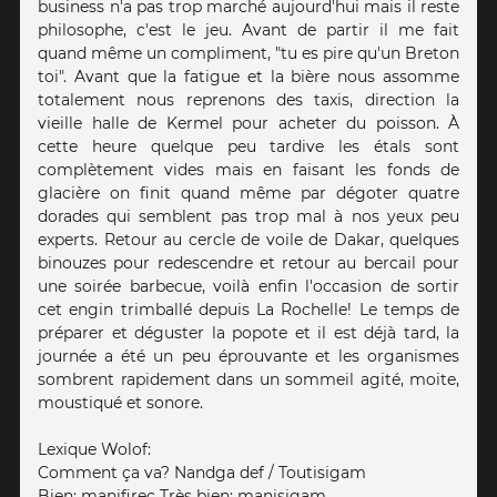
business n'a pas trop marché aujourd'hui mais il reste
philosophe, c'est le jeu. Avant de partir il me fait
quand même un compliment, "tu es pire qu'un Breton
toi". Avant que la fatigue et la bière nous assomme
totalement nous reprenons des taxis, direction la
vieille halle de Kermel pour acheter du poisson. À
cette heure quelque peu tardive les étals sont
complètement vides mais en faisant les fonds de
glacière on finit quand même par dégoter quatre
dorades qui semblent pas trop mal à nos yeux peu
experts. Retour au cercle de voile de Dakar, quelques
binouzes pour redescendre et retour au bercail pour
une soirée barbecue, voilà enfin l'occasion de sortir
cet engin trimballé depuis La Rochelle! Le temps de
préparer et déguster la popote et il est déjà tard, la
journée a été un peu éprouvante et les organismes
sombrent rapidement dans un sommeil agité, moite,
moustiqué et sonore.
Lexique Wolof:
Comment ça va? Nandga def / Toutisigam
Bien: manifirec Très bien: manisigam