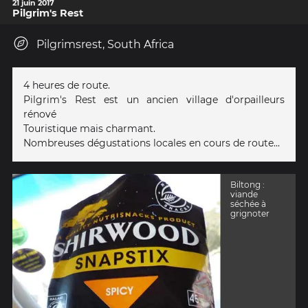
21 juin 2017
Pilgrim's Rest
Pilgrimsrest, South Africa
4 heures de route.
Pilgrim's Rest est un ancien village d'orpailleurs
rénové
Touristique mais charmant.
Nombreuses dégustations locales en cours de route...
Biltong :
viande
séchée à
grignoter