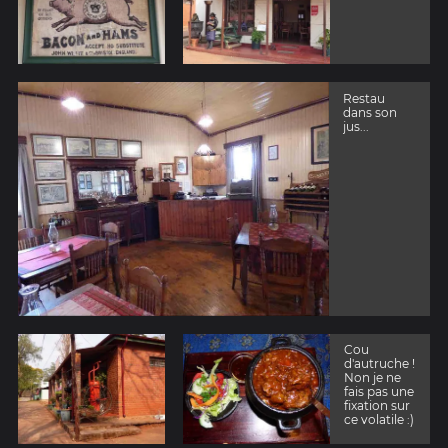
Restau
dans son
jus...
Cou
d'autruche !
Non je ne
fais pas une
fixation sur
ce volatile :)