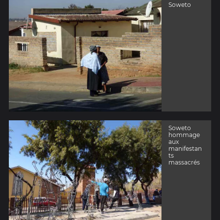
Soweto
Soweto
hommage
aux
manifestan
ts
massacrés