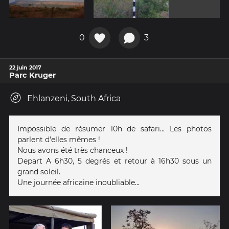
0
3
22 juin 2017
Parc Kruger
Ehlanzeni, South Africa
Impossible de résumer 10h de safari... Les photos
parlent d'elles mêmes !
Nous avons été très chanceux !
Depart A 6h30, 5 degrés et retour à 16h30 sous un
grand soleil.
Une journée africaine inoubliable...