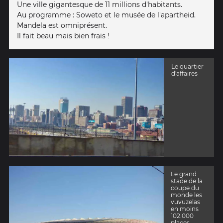
Une ville gigantesque de 11 millions d'habitants.
Au programme : Soweto et le musée de l'apartheid.
Mandela est omniprésent.
Il fait beau mais bien frais !
Le quartier
d'affaires
Le grand
stade de la
coupe du
monde les
vuvuzelas
en moins
102.000
places