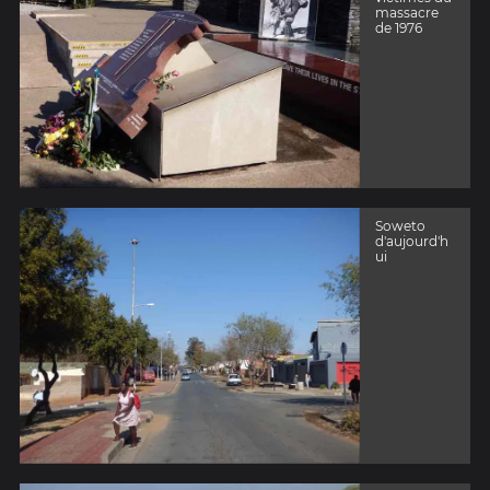
massacre
de 1976
Soweto
d'aujourd'h
ui