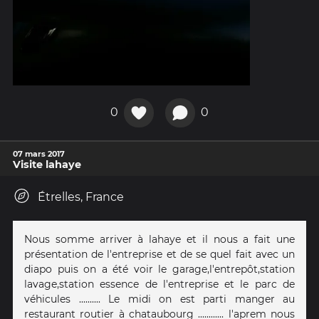
0
0
07 mars 2017
Visite lahaye
Étrelles, France
Nous somme arriver à lahaye et il nous a fait une
présentation de l'entreprise et de se quel fait avec un
diapo puis on a été voir le garage,l'entrepôt,station
lavage,station essence de l'entreprise et le parc de
véhicules .......... Le midi on est parti manger au
restaurant routier à chataubourg ............ l'aprem nous