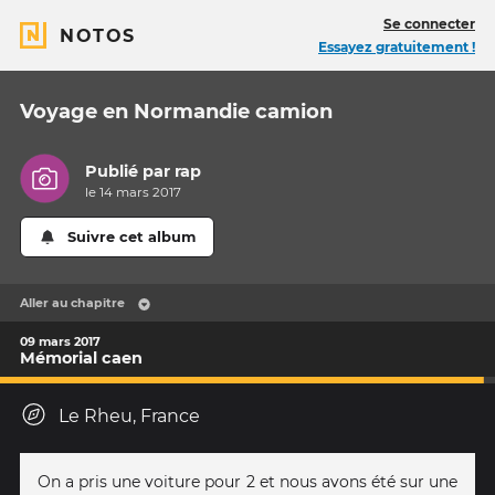
Se connecter
NOTOS
Essayez gratuitement !
Voyage en Normandie camion
Publié par
rap
le 14 mars 2017
Suivre cet album
Aller au chapitre
09 mars 2017
Mémorial caen
Le Rheu, France
On a pris une voiture pour 2 et nous avons été sur une