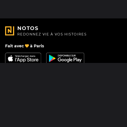
NOTOS
REDONNEZ VIE À VOS HISTOIRES
Fait avec
à Paris
Nous contacter
Centre d'aide
À Propos
Blog
Feuille de route
Tarifs
Mastodon
Carte cadeau Notos
Facebook
Confidentialité
Instagram
Mentions légales