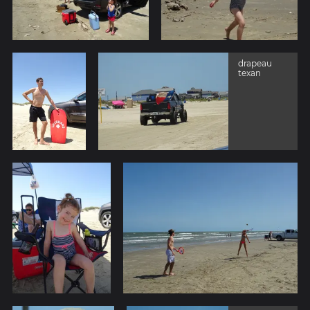
drapeau
texan