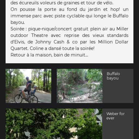
des écureuils voleurs de graines et tour de vélo.
On pousse la porte au fond du jardin et hop! un
immense parc avec piste cyclable qui longe le Buffalo
bayou.
Soirée : pique-nique/concert gratuit plein air au Miller
outdoor Theatre avec reprise des vieux standards
d'Elvis, de Johnny Cash & co par les Million Dollar
Quartet. Coline a dansé toute la soirée!
Retour à la maison, bain de minuit...
Buffalo
bayou
Weber for
ever