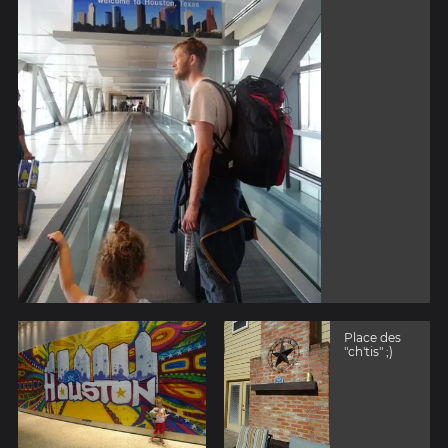
Place des
"ch'tis" ;)