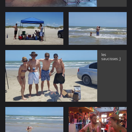
les
saucisses ;)