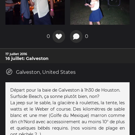
0
0
17 juillet 2016
16 juillet: Galveston
Galveston, United States
Départ pour la baie de Galveston à 1h30 de Houston.
Surfside Beach, ça sonne plutôt bien, non?
La jeep sur le sable, la glacière à roulettes, la tente, les
watts et le Weber of course. Des kilomètres de sable
blanc et une mer (Golfe du Mexique) marron comme
din ch'Nord avec accessoirement au moins 10° de plus
et quelques bébés requins. (nos voisins de plage en
ont pêchés 2...)