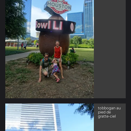
tobbogan au
pied de
gratte-ciel