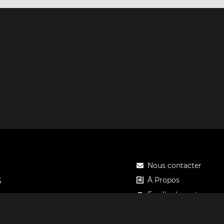
Nous contacter
À Propos
S
Feuille de route
Tarifs
Carte cadeau Notos