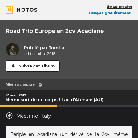
Se connecter
NOTOS
Essayez gratuitement !
Road Trip Europe en 2cv Acadiane
Publié par
TomLu
le 14 octobre 2018
Suivre cet album
Aller au chapitre
17 août 2017
Nemo sort de ce corps ! Lac d'Atersee (AU)
Mestrino, Italy
Périple en Acadiane (un dérivé de la 2cv, même