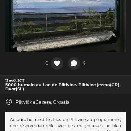
0
4
13 août 2017
5000 humain au Lac de Plitivice. Plitivice jezera(CR)-
Dvor(SL)
Plitvička Jezera, Croatia
Aujourd'hui c'est les lacs de Plitivice au programme ;
une réserve naturelle avec des magnifiques lac bleu