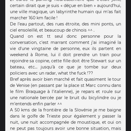
certain dirait que je suis « déçue en bien » aujourd'hui,
une ville magique, un labyrinthe humain qui m'as fait
marcher 160 km facile !
De l’eau partout, des rues étroite, des mini ponts, un
ciel ensoleillé, et beaucoup de chinois ^^ .
Quand on est tt seul donc personne pour la
conversation, c'est marrant comment j'ai imaginé la
vie d'une vingtaine de personne, eux ils partent en
weekend à Rome, lui il doit prendre un train pour
rejoindre sa copine, cette fille doit être Stewart sur un
bateau, etc... jusqu'à ce que je tombe sur deux
policiers avec un radar, what the fuck !??
Bref après avoir bien marché et fait quasiment le tour
de Venise (en passant par la place st Marc connu dans
le film Braquage à l'italienne), je repars et roule sur
une nationale bercée par le bruit du bicylindre ou je
m’entends enfin parler ^^
A 50 kms de la frontière de la Slovénie je me baigne
dans le golfe de Trieste pour également y passer la
nuit, une nuit accompagnée de moustique, et oui on
ne peut pas toujours avoir une bonne situation, mais