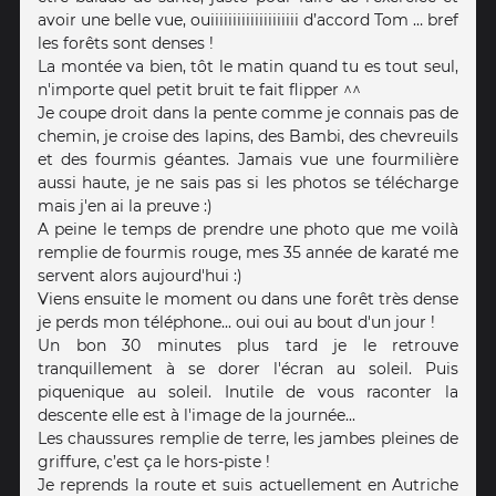
avoir une belle vue, ouiiiiiiiiiiiiiiiiiiii d’accord Tom … bref
les forêts sont denses !
La montée va bien, tôt le matin quand tu es tout seul,
n'importe quel petit bruit te fait flipper ^^
Je coupe droit dans la pente comme je connais pas de
chemin, je croise des lapins, des Bambi, des chevreuils
et des fourmis géantes. Jamais vue une fourmilière
aussi haute, je ne sais pas si les photos se télécharge
mais j'en ai la preuve :)
A peine le temps de prendre une photo que me voilà
remplie de fourmis rouge, mes 35 année de karaté me
servent alors aujourd'hui :)
Viens ensuite le moment ou dans une forêt très dense
je perds mon téléphone... oui oui au bout d'un jour !
Un bon 30 minutes plus tard je le retrouve
tranquillement à se dorer l'écran au soleil. Puis
piquenique au soleil. Inutile de vous raconter la
descente elle est à l'image de la journée...
Les chaussures remplie de terre, les jambes pleines de
griffure, c’est ça le hors-piste !
Je reprends la route et suis actuellement en Autriche