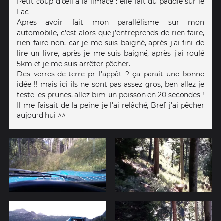
Petit coup d’œil à la limace : elle fait du paddle sur le
Lac
Apres avoir fait mon parallélisme sur mon
automobile, c'est alors que j'entreprends de rien faire,
rien faire non, car je me suis baigné, après j'ai fini de
lire un livre, après je me suis baigné, après j'ai roulé
5km et je me suis arrêter pêcher.
Des verres-de-terre pr l'appât ? ça parait une bonne
idée !! mais ici ils ne sont pas assez gros, ben allez je
teste les prunes, allez bim un poisson en 20 secondes !
Il me faisait de la peine je l'ai relâché, Bref j'ai pêcher
aujourd'hui ^^