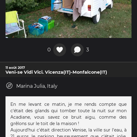
0
3
11 août 2017
Veni-se Vidi Vici. Vicenza(IT)-Monfalcone(IT)
Marina Julia, Italy
En me levant ce matin, je me rends compte que
c'était des glands qui tomber toute la nuit sur mon
Acadiane, vous savez ce bruit aigu, comme des
grêlons sur le toit de la maison !
Aujourd'hui c'était direction Venise, la ville sur l'eau, à
21 euros le parking heureusement que c'était jolie,