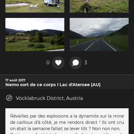
0
3
17 août 2017
Nemo sort de ce corps ! Lac d'Atersee (AU)
Vöcklabruck District, Austria
Réveillez par des explosions a la dynamite sur la mine
de cailloux d'à côté, je me rendors direct ! Ils ont cru
on était la semaine fallait se lever tôt ? Non non non.