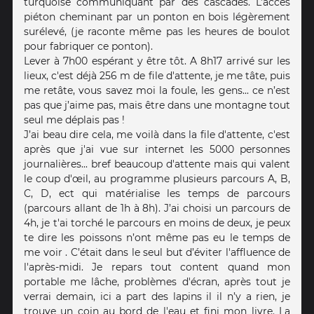
turquoise communiquant par des cascades. L’accès
piéton cheminant par un ponton en bois légèrement
surélevé, (je raconte même pas les heures de boulot
pour fabriquer ce ponton).
Lever à 7h00 espérant y être tôt. A 8h17 arrivé sur les
lieux, c'est déjà 256 m de file d'attente, je me tâte, puis
me retâte, vous savez moi la foule, les gens... ce n’est
pas que j’aime pas, mais être dans une montagne tout
seul me déplais pas !
J’ai beau dire cela, me voilà dans la file d'attente, c'est
après que j'ai vue sur internet les 5000 personnes
journalières... bref beaucoup d'attente mais qui valent
le coup d'œil, au programme plusieurs parcours A, B,
C, D, ect qui matérialise les temps de parcours
(parcours allant de 1h à 8h). J’ai choisi un parcours de
4h, je t'ai torché le parcours en moins de deux, je peux
te dire les poissons n’ont même pas eu le temps de
me voir . C’était dans le seul but d’éviter l'affluence de
l'après-midi. Je repars tout content quand mon
portable me lâche, problèmes d'écran, après tout je
verrai demain, ici a part des lapins il il n’y a rien, je
trouve un coin au bord de l'eau et fini mon livre. La