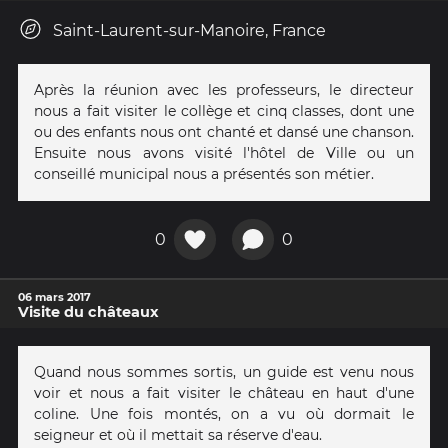
Saint-Laurent-sur-Manoire, France
Après la réunion avec les professeurs, le directeur
nous a fait visiter le collège et cinq classes, dont une
ou des enfants nous ont chanté et dansé une chanson.
Ensuite nous avons visité l'hôtel de Ville ou un
conseillé municipal nous a présentés son métier.
0
0
06 mars 2017
Visite du châteaux
Quand nous sommes sortis, un guide est venu nous
voir et nous a fait visiter le château en haut d'une
coline. Une fois montés, on a vu où dormait le
seigneur et où il mettait sa réserve d'eau.