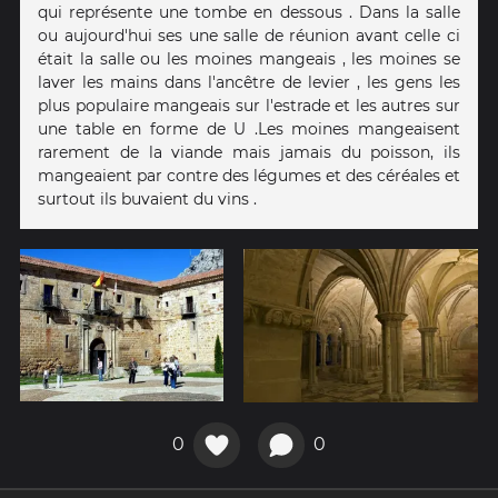
qui représente une tombe en dessous . Dans la salle
ou aujourd'hui ses une salle de réunion avant celle ci
était la salle ou les moines mangeais , les moines se
laver les mains dans l'ancêtre de levier , les gens les
plus populaire mangeais sur l'estrade et les autres sur
une table en forme de U .Les moines mangeaisent
rarement de la viande mais jamais du poisson, ils
mangeaient par contre des légumes et des céréales et
surtout ils buvaient du vins .
0
0