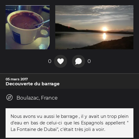
0
0
05 mars 2017
Decouverte du barrage
Boulazac, France
Nous avons vu aussi le barrage , il y avait un trop plein
d'eau en bas de celui-ci que les Espagnols appellent "
La Fontaine de Dubaï", c'était très joli a voir.