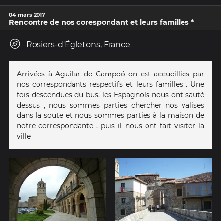
04 mars 2017
Rencontre de nos corespondant et leurs familles *
Rosiers-d'Égletons, France
Arrivées à Aguilar de Campoó on est accueillies par
nos correspondants respectifs et leurs familles . Une
fois descendues du bus, les Espagnols nous ont sauté
dessus , nous sommes parties chercher nos valises
dans la soute et nous sommes parties à la maison de
notre correspondante , puis il nous ont fait visiter la
ville