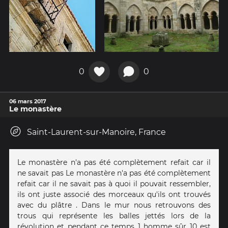
0
0
06 mars 2017
Le monastère
Saint-Laurent-sur-Manoire, France
Le monastère n'a pas été complètement refait car il
ne savait pas Le monastère n'a pas été complètement
refait car il ne savait pas à quoi il pouvait ressembler,
ils ont juste associé des morceaux qu'ils ont trouvés
avec du plâtre . Dans le mur nous retrouvons des
trous qui représente les balles jettés lors de la
révolution et pendant ce temps 1 homme sûr 10 est