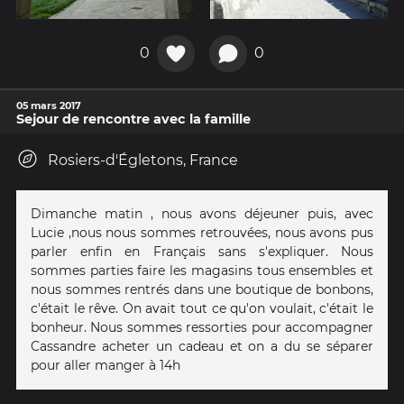
0
0
05 mars 2017
Sejour de rencontre avec la famille
Rosiers-d'Égletons, France
Dimanche matin , nous avons déjeuner puis, avec
Lucie ,nous nous sommes retrouvées, nous avons pus
parler enfin en Français sans s'expliquer. Nous
sommes parties faire les magasins tous ensembles et
nous sommes rentrés dans une boutique de bonbons,
c'était le rêve. On avait tout ce qu'on voulait, c'était le
bonheur. Nous sommes ressorties pour accompagner
Cassandre acheter un cadeau et on a du se séparer
pour aller manger à 14h