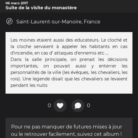
06 mars 2017
Suite de la visite du monastère
Saint-Laurent-sur-Manoire, France
Les moines etaient aussi des educateurs. Le cloché et
la cloche servaient à appeler les habitants en cas
d'incendie, en cas d' attaques d'ennemis etc ...
Dans la salle principale, on prenait les décisions
importantes, on pouvait aussi y enterrer les
personnalités de la ville (les évêques, les chevaliers, les
rois). Une legende disait que les chevaliers se levaient
pendant les nuits
0
0
Pour ne pas manquer de futures mises à jour
ou le retrouver facilement, suivez cet album !