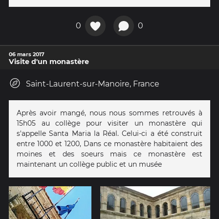
0
0
06 mars 2017
Visite d'un monastère
Saint-Laurent-sur-Manoire, France
Après avoir mangé, nous nous sommes retrouvés à
15h05 au collège pour visiter un monastère qui
s'appelle Santa Maria la Réal. Celui-ci a été construit
entre 1000 et 1200, Dans ce monastère habitaient des
moines et des soeurs mais ce monastère est
maintenant un collège public et un musée