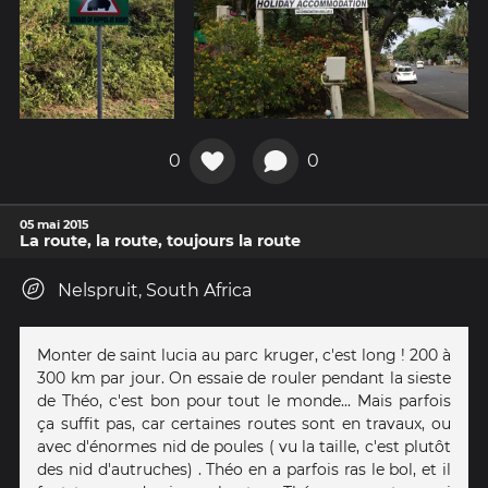
0
0
05 mai 2015
La route, la route, toujours la route
Nelspruit, South Africa
Monter de saint lucia au parc kruger, c'est long ! 200 à
300 km par jour. On essaie de rouler pendant la sieste
de Théo, c'est bon pour tout le monde... Mais parfois
ça suffit pas, car certaines routes sont en travaux, ou
avec d'énormes nid de poules ( vu la taille, c'est plutôt
des nid d'autruches) . Théo en a parfois ras le bol, et il