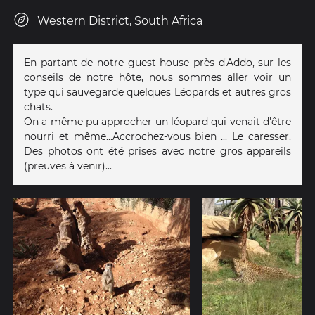
Western District, South Africa
En partant de notre guest house près d'Addo, sur les
conseils de notre hôte, nous sommes aller voir un
type qui sauvegarde quelques Léopards et autres gros
chats.
On a même pu approcher un léopard qui venait d'être
nourri et même...Accrochez-vous bien ... Le caresser.
Des photos ont été prises avec notre gros appareils
(preuves à venir)...