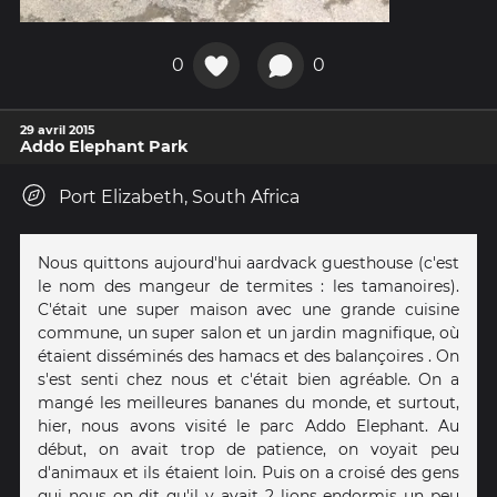
0
0
29 avril 2015
Addo Elephant Park
Port Elizabeth, South Africa
Nous quittons aujourd'hui aardvack guesthouse (c'est
le nom des mangeur de termites : les tamanoires).
C'était une super maison avec une grande cuisine
commune, un super salon et un jardin magnifique, où
étaient disséminés des hamacs et des balançoires . On
s'est senti chez nous et c'était bien agréable. On a
mangé les meilleures bananes du monde, et surtout,
hier, nous avons visité le parc Addo Elephant. Au
début, on avait trop de patience, on voyait peu
d'animaux et ils étaient loin. Puis on a croisé des gens
qui nous on dit qu'il y avait 2 lions endormis un peu