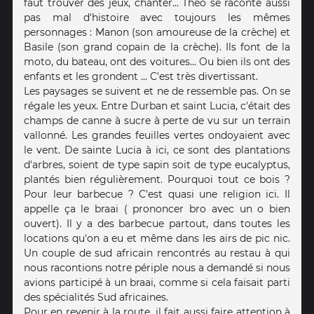
faut trouver des jeux, chanter... Théo se raconte aussi
pas mal d'histoire avec toujours les mêmes
personnages : Manon (son amoureuse de la crèche) et
Basile (son grand copain de la crèche). Ils font de la
moto, du bateau, ont des voitures... Ou bien ils ont des
enfants et les grondent ... C'est très divertissant.
Les paysages se suivent et ne de ressemble pas. On se
régale les yeux. Entre Durban et saint Lucia, c'était des
champs de canne à sucre à perte de vu sur un terrain
vallonné. Les grandes feuilles vertes ondoyaient avec
le vent. De sainte Lucia à ici, ce sont des plantations
d'arbres, soient de type sapin soit de type eucalyptus,
plantés bien régulièrement. Pourquoi tout ce bois ?
Pour leur barbecue ? C'est quasi une religion ici. Il
appelle ça le braai ( prononcer bro avec un o bien
ouvert). Il y a des barbecue partout, dans toutes les
locations qu'on a eu et même dans les airs de pic nic.
Un couple de sud africain rencontrés au restau à qui
nous racontions notre périple nous a demandé si nous
avions participé à un braai, comme si cela faisait parti
des spécialités Sud africaines.
Pour en revenir à la route, il fait aussi faire attention à