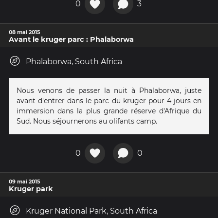
0
3
08 mai 2015
Avant le kruger parc : Phalaborwa
Phalaborwa, South Africa
Nous venons de passer la nuit à Phalaborwa, juste
avant d'entrer dans le parc du kruger pour 4 jours en
immersion dans la plus grande réserve d'Afrique du
Sud. Nous séjournerons au olifants camp.
0
0
09 mai 2015
Kruger park
Kruger National Park, South Africa