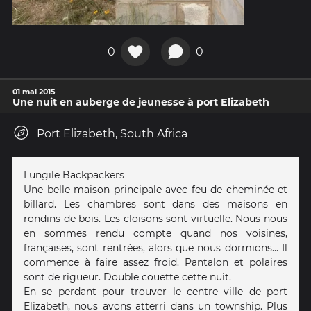
0
0
01 mai 2015
Une nuit en auberge de jeunesse à port Elizabeth
Port Elizabeth, South Africa
Lungile Backpackers
Une belle maison principale avec feu de cheminée et
billard. Les chambres sont dans des maisons en
rondins de bois. Les cloisons sont virtuelle. Nous nous
en sommes rendu compte quand nos voisines,
françaises, sont rentrées, alors que nous dormions... Il
commence à faire assez froid. Pantalon et polaires
sont de rigueur. Double couette cette nuit.
En se perdant pour trouver le centre ville de port
Elizabeth, nous avons atterri dans un township. Plus