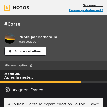
Se connecter
NOTOS
Essayez gratuitement !
#Corse
Publié par
BernardCo
le 26 août 2017
Suivre cet album
Aller au chapitre
23 août 2017
Après la sieste...
Avignon, France
Aujourd'hui c'est le départ direction Toulon ... avec