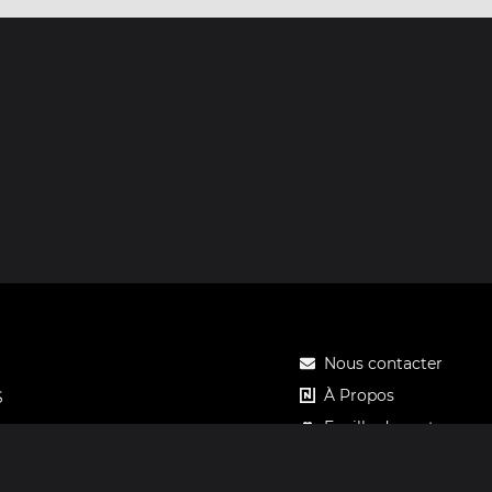
Nous contacter
À Propos
S
Feuille de route
Tarifs
Carte cadeau Notos