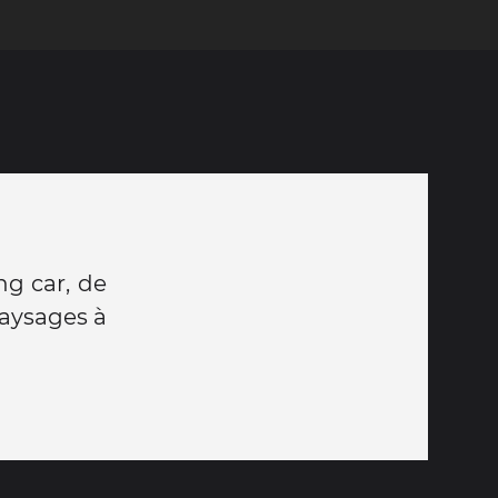
ng car, de
paysages à