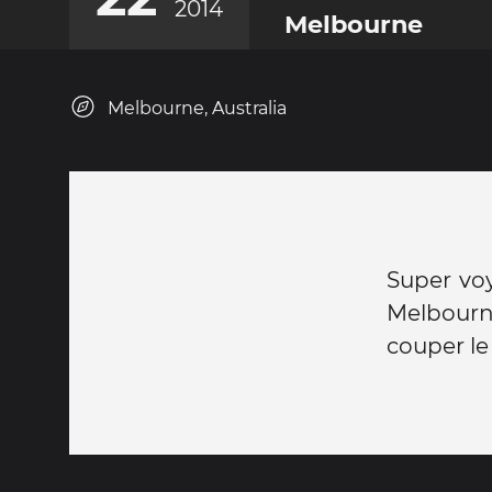
2014
Melbourne
Melbourne, Australia
Super voy
Melbourne
couper le 