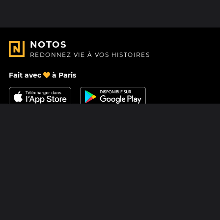
NOTOS
REDONNEZ VIE À VOS HISTOIRES
Fait avec
à Paris
Nous contacter
Centre d'aide
À Propos
Blog
Feuille de route
Tarifs
Mastodon
Carte cadeau Notos
Facebook
Confidentialité
Instagram
Mentions légales