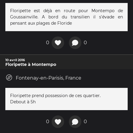
Floripette est déjà en route pour Montempo de
Goussainville. A bord du transilien il s'évade en
pensant aux plages de Floride
0
0
10 avril 2016
Floripette à Montempo
Fontenay-en-Parisis, France
Floripette prend possession de ces quartier.
Debout à 5h
0
0