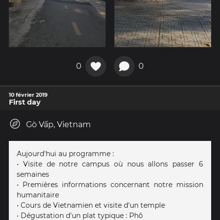
0
0
10 février 2019
First day
Gò Vấp, Vietnam
Aujourd'hui au programme :
• Visite de notre campus où nous allons passer 6
semaines
• Premières informations concernant notre mission
humanitaire
• Cours de Vietnamien et visite d'un temple
• Dégustation d'un plat typique : Phô