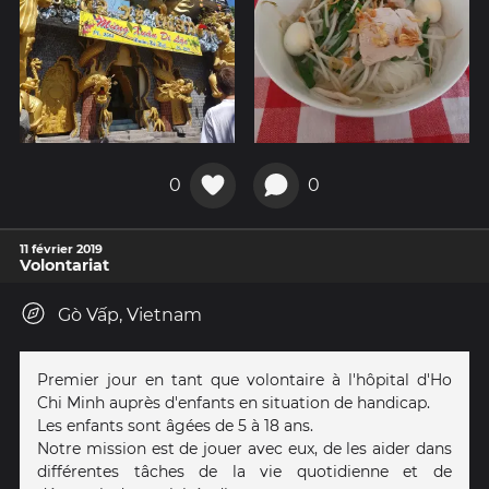
0
0
11 février 2019
Volontariat
Gò Vấp, Vietnam
Premier jour en tant que volontaire à l'hôpital d'Ho
Chi Minh auprès d'enfants en situation de handicap.
Les enfants sont âgées de 5 à 18 ans.
Notre mission est de jouer avec eux, de les aider dans
différentes tâches de la vie quotidienne et de