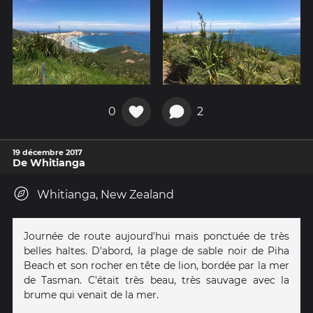
0
2
19 décembre 2017
De Whitianga
Whitianga, New Zealand
Journée de route aujourd'hui mais ponctuée de très
belles haltes. D'abord, la plage de sable noir de Piha
Beach et son rocher en tête de lion, bordée par la mer
de Tasman. C'était très beau, très sauvage avec la
brume qui venait de la mer.