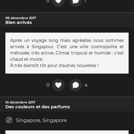
0
1
09 décembre 2017
Bien arrivés
Après un voyage long mais agréable, nous sommes
arrivés à Singapour. C'est une ville cosmopolite et
métissée, très active. Climat tropical et humide : c'est
chaud et moite.
À très bientôt tôt pour d'autres nouvelles !
0
4
10 décembre 2017
Des couleurs et des parfums
Singapore, Singapore