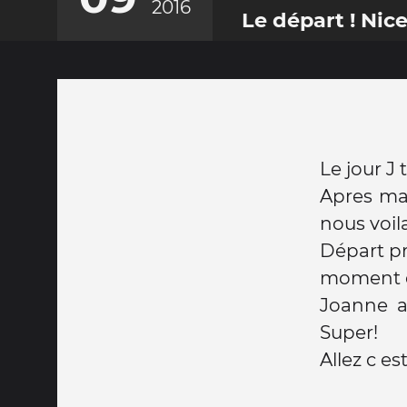
2016
Le départ ! Ni
Le jour J 
Apres mai
nous voila
Départ pr
moment où
Joanne a 
Super!
Allez c e