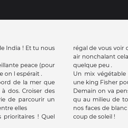
e India ! Et tu nous
régal de vous voir
air nonchalant ce
eillante peace (pour
quelque peu .
on l espérait .
Un mix végétable 
 bord de la mer que
une king Fisher pou
à dos. Croiser des
Demain on va pens
ie de parcourir un
qu au milieu de to
ntre elles
nos faces de blanc
 prioritaires ! Quel
coup de soleil !