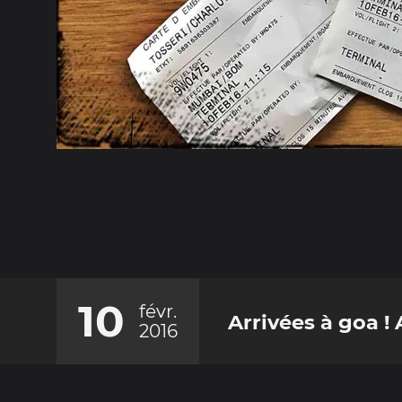
10
févr.
Arrivées à goa !
2016