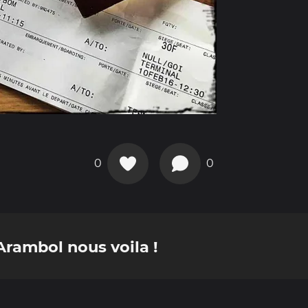
0
0
 Arambol nous voila !