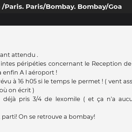
ce /Paris. Paris/Bombay. Bombay/Goa
tant attendu .
ntes péripéties concernant le Reception de
 enfin A l aéroport !
évu à 16 h05 si le temps le permet ! ( vent ass
 on écrit )
déjà pris 3/4 de lexomile ( et ça n'a aucun 
st parti! On se retrouve a bombay!