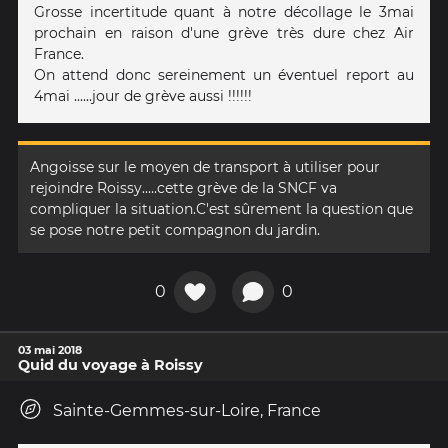
Grosse incertitude quant à notre décollage le 3mai
prochain en raison d'une grève très dure chez Air
France.
On attend donc sereinement un éventuel report au
4mai ......jour de grève aussi !!!!!!
Angoisse sur le moyen de transport à utiliser pour
rejoindre Roissy.....cette grève de la SNCF va
compliquer la situation.C'est sûrement la question que
se pose notre petit compagnon du jardin.
0
0
03 mai 2018
Quid du voyage à Roissy
Sainte-Gemmes-sur-Loire, France