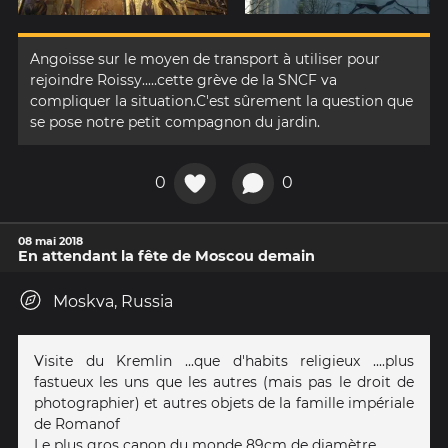
Angoisse sur le moyen de transport à utiliser pour
rejoindre Roissy.....cette grève de la SNCF va
compliquer la situation.C'est sûrement la question que
se pose notre petit compagnon du jardin.
0
0
08 mai 2018
En attendant la fête de Moscou demain
Moskva, Russia
Visite du Kremlin ...que d'habits religieux ....plus
fastueux les uns que les autres (mais pas le droit de
photographier) et autres objets de la famille impériale
de Romanof
Le plus gros canon du monde 89cm de diamètre