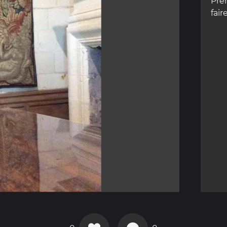
Pre
fair