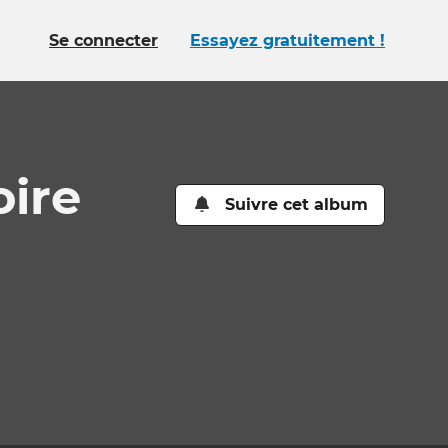
Se connecter
Essayez gratuitement !
oire
Suivre cet album