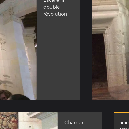
Escalier à
double
révolution
Chambre
★★