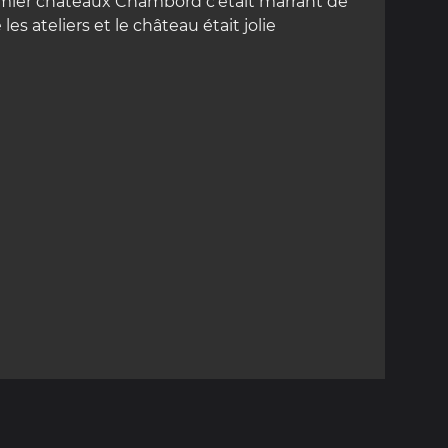
mier châteaux Chambord c'était marrant de
e les ateliers et le château était jolie