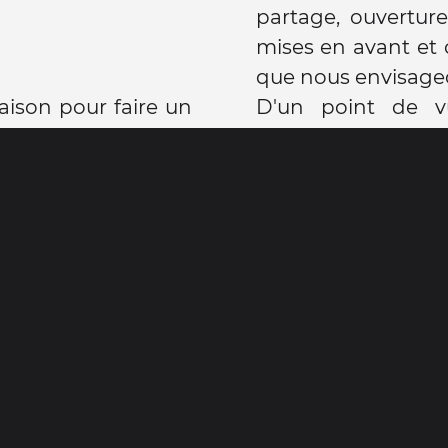
partage, ouverture
mises en avant et
que nous envisage
aison pour faire un
D'un point de vu
rentrera en prem
ie, depuis plusieurs
comme il s'agit d'
à la fin de la prem
ver le monde et on
de toute façon. Po
beaucoup de chance
examens de fin de 
 garder une certaine
compte bien.
ait envie de crier
Pour les aider à 
difficultés scola
tant pour nous est
partons qu'en o
n confort et aller à
membres d'une cl
rsonnes différentes.
élèves et un titula