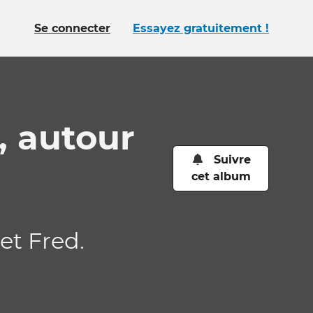
Se connecter
Essayez gratuitement !
, autour
Suivre
cet album
et Fred.