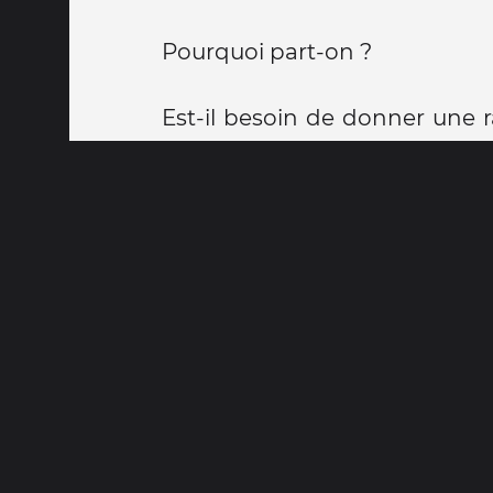
Pourquoi part-on ?
Est-il besoin de donner une r
tour du monde ?
Disons qu'on en avait très env
années...
Bien sûr, on ne part pas sau
doit avouer qu'on a surtout 
de pouvoir vivre cela. Il faut
retenue, donc, bien qu'on 
"YEAHHHHH".
Quelque chose qui est impor
la rencontre, quitter un peu so
la rencontre de l'autre, de pe