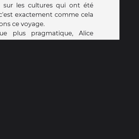
 sur les cultures qui ont été
 c'est exactement comme cela
ons ce voyage.
e plus pragmatique, Alice
ière secondaire (belge) et
un cycle de 2 ans sans examen
ière année, elle ira en deuxième
ur Raoul, il devra réussir les
3 ème année secondaire et il y
s'impliquer et à accepter les
ires dues au voyage, nous ne
ctobre afin qu'ils soient
asse, avec des autres amis/
ire et des professeurs attitrés.